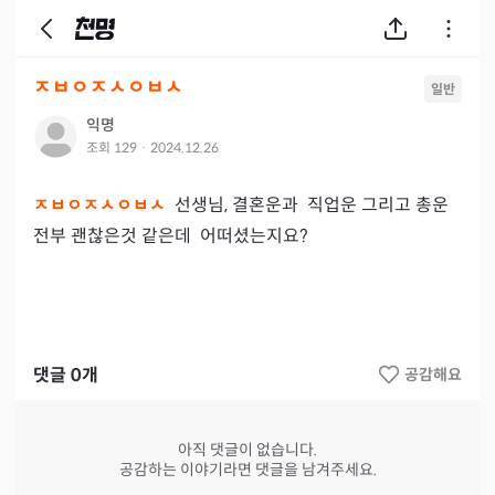
ㅈㅂㅇㅈㅅㅇㅂㅅ
일반
익명
조회
129
·
2024.12.26
ㅈㅂㅇㅈㅅㅇㅂㅅ  
선생님, 결혼운과  직업운 그리고 총운 
전부 괜찮은것 같은데  어떠셨는지요?
댓글
0
개
공감해요
아직 댓글이 없습니다.
공감하는 이야기라면 댓글을 남겨주세요.