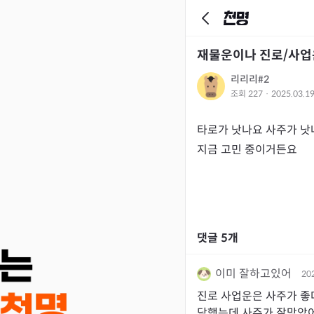
재물운이나 진로/사
리리리#2
조회
227
·
2025.03.1
타로가 낫나요 사주가 낫나
지금 고민 중이거든요
댓글
5
개
이미 잘하고있어
20
진로 사업운은 사주가 좋
담했는데 사주가 잘맞았