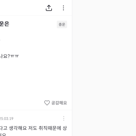
업운은
총운
9
요?ㅠㅠ 

공감해요
25.03.19
다고 생각해요 저도 취직때문에 상
어요