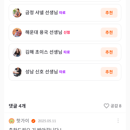
금정 샤넬 선생님
추천
타로
해운대 용국 선생님
추천
신점
김해 초이스 선생님
추천
타로
성남 신호 선생님
추천
타로
댓글
4
개
공감 8
핫가이
2025.05.11