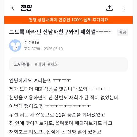
천명 상담내역이 인증된 100% 실제 후기예요
그토록 바라던 전남자친구와의 재회썰------
애정
수수#16
조회
3788
·
2025.05.10
고민종류
#
애정
#
재회
안녕하세오 여러분!!  ㅜㅜㅜㅜ

제가 드디어 재회성공을 했습니다 으헉 ㅜ ㅜㅜㅜ

천명을 이용하면서 단 한번도 재회가 된 적이 없었는데

이번에 했어요 힝 ㅜㅜㅜㅜㅜㅜㅜㅜㅜㅜ

우선 저는 제 잘못으로 11월 중순쯤 헤어졌었고

집 앞에 찾아가보기도, 울며불며 매달려보기도 하고

재회초도 켜보고.. 신점에 돈 진짜 많이 썼어요
