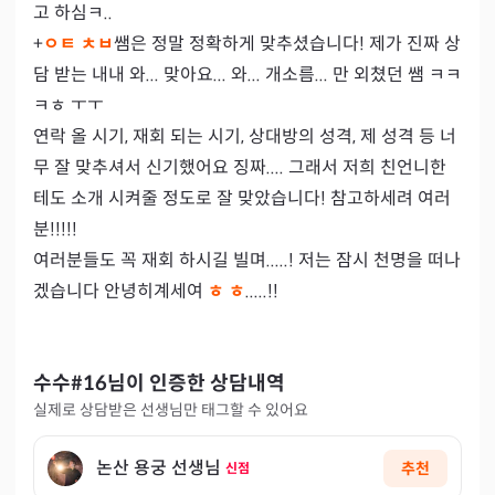
고 하심ㅋ..

+
ㅇㅌ ㅊㅂ
쌤은 정말 정확하게 맞추셨습니다! 제가 진짜 상
담 받는 내내 와... 맞아요... 와... 개소름... 만 외쳤던 쌤 ㅋㅋ
ㅋㅎ ㅜㅜ

연락 올 시기, 재회 되는 시기, 상대방의 성격, 제 성격 등 너
무 잘 맞추셔서 신기했어요 징짜.... 그래서 저희 친언니한
테도 소개 시켜줄 정도로 잘 맞았습니다! 참고하세려 여러
분!!!!!

여러분들도 꼭 재회 하시길 빌며.....! 저는 잠시 천명을 떠나
겠습니다 안녕히계세여 
ㅎ ㅎ
.....!!
수수#16
님이 인증한 상담내역
실제로 상담받은 선생님만 태그할 수 있어요
논산 용궁 선생님
추천
신점