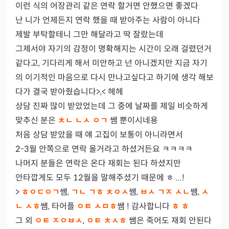
이런 식의 어장관리 같은 연락 할거면 안했으면 좋겠다

난 니가 언제든지 연락 했을 때 받아주는 사람이 아니다

제발 부탁할테니 그만 해달라고 딱 잘랐는데

그제서야 자기의 감정이 명확해지는 시간이 오래 걸렸던거 
같다고, 기다리게 해서 미안하고 넌 아니겠지만 지금 자기
의 이기적인 마음으로 다시 만나고싶다고 하기에 생각 해보
다가 결국 받아줬습니다>,< 헤헤

상담 진짜 많이 받았었는데 그 중에 날짜를 제일 비슷하게 
맞추신 분은 
ㅊㄴ ㄴㅅ ㅇㄱ 
쌤 뿐이시네용

처음 상담 받았을 때 얘 고집이 보통이 아니라면서

2-3월 안쪽으로 연락 올거라고 하셨거든요 ㅋㅋㅋㅋ

나머지 분들은 연락은 온다 재회는 된다 하셨지만

안타깝게도 모두 12월을 말해주셨기 때문에 ㅎ ...!

> 
ㅎㅇㄷㅇㄱ
쌤, 
ㄱㄴ ㄱㅎ ㅊㅇㅅ
쌤, 
ㅂㅅ ㄱㅈ ㅅㄴ
쌤, 
ㅅ
ㄴ ㅅㅎ
쌤, 타어플 
ㅇㅌ ㅅㅁㅎ
쌤 ! 감사합니다 
ㅎ ㅎ
그 외 
ㅇㅌ ㅈㅇㅂㅅ
, 
ㅇㅌ ㅊㅅㅎ 
쌤은 죽어도 재회 안된다