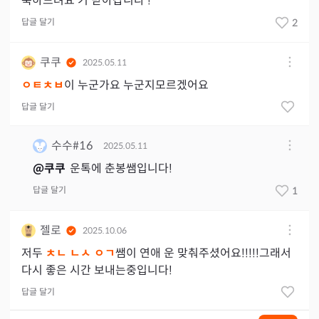
축하드려요 기 받아갑니다 !
답글 달기
2
쿠쿠
2025.05.11
ㅇㅌㅊㅂ
이 누군가요 누군지모르겠어요
답글 달기
수수#16
2025.05.11
@
쿠쿠
운톡에 춘봉쌤입니다!
답글 달기
1
젤로
2025.10.06
저두
ㅊㄴ ㄴㅅ ㅇㄱ
쌤이 연애 운 맞춰주셨어요!!!!!그래서
다시 좋은 시간 보내는중입니다!
답글 달기