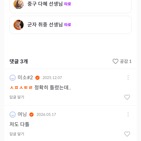
중구 다혜 선생님
타로
군자 취중 선생님
타로
댓글
3
개
공감 1
미소#2
2025.12.07
ㅅㅍㅅㅌㄹ
정확히 틀렸는데..
답글 달기
여닝
2026.05.17
저도 다틀
답글 달기