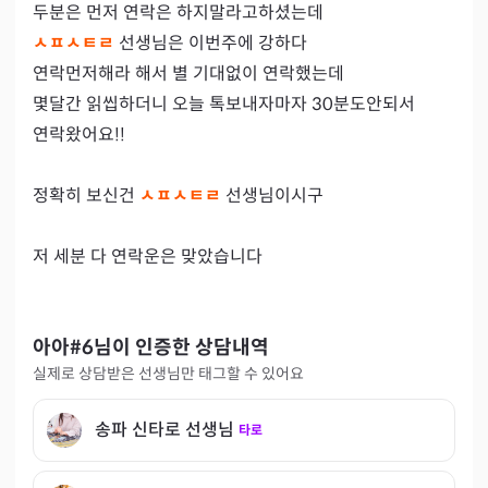
ㅅㅍㅅㅌㄹ 
선생님은 이번주에 강하다

연락먼저해라 해서 별 기대없이 연락했는데

몇달간 읽씹하더니 오늘 톡보내자마자 30분도안되서

연락왔어요!! 

정확히 보신건 
ㅅㅍㅅㅌㄹ 
선생님이시구

저 세분 다 연락운은 맞았습니다
아아#6
님이 인증한 상담내역
실제로 상담받은 선생님만 태그할 수 있어요
송파 신타로 선생님
타로