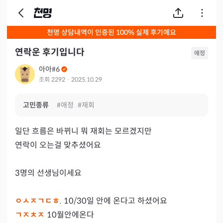
천명 상담내역이 인증된 100% 실제 후기예요
연락운 후기입니다
애정
아아#6
조회
2292
·
2025.10.29
고민종류
#
애정
#
재회
일단 흐름은 바뀌니 뭐 재회는 모르겠지만

연락이 오는걸 맞추셨어요

3명의 선생님이세요

ㅇㅅㅈㄱㄷㅎ
ㄱㅈㅊㅈ 
10월안에온다
