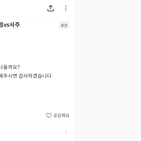
점vs사주
총운
4
나을까요?

천해주시면 감사하겠습니다
공감해요