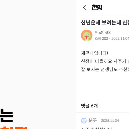
신년운세 보려는데 신
메로나#3
조회
282
·
2025.11.0
제곧내입니다!

신점이 나을까요 사주가 
잘 보시는 선생님도 추
댓글
6
개
분꽂
2025.11.04