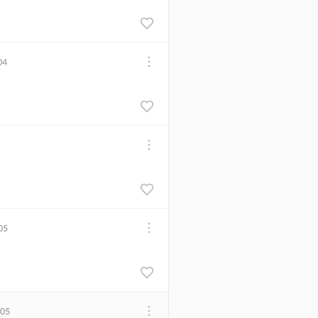
04
05
.05