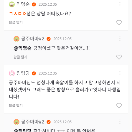
익명순
2025.12.05
ㄱㅅㅁㅇ
샘은 상담 어떠셨나요?
답글 달기
공주마마#2
2025.12.05
@
익명순
긍정이셨구 맞은거같아용..!!!
답글 달기
링링딩
2025.12.05
공주마마님도 엄청나게 속앓이를 하시고 맘고생하면서 지
내셨겟어요 그래도 좋은 방향으로 흘러가고잇다니 다행입
니다!
답글 달기
공주마마#2
2025.12.05
@
링링딩
감가하빈다 ㅜㅜ 이제 돈 안써용..