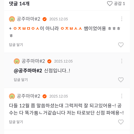
댓글
14
개
공감 1
공주마마#2
2025.12.05
+
ㅇㅈㅂㅁㅇㅅ
이 아니라
ㅇㅈㅂㅅㅅ
쌤이었어용 ㅎㅎㅎ
ㅎ
답글 달기
공주마마#2
2025.12.05
@
공주마마#2
신점입니다..!
답글 달기
공주마마#2
2025.12.05
다들 12월 쯤 말씀하셨는대 그럭저럭 잘 되고있어용~! 공
수는 다 똑가틍ㄴ거같습니다 저는 타로보단 신점 파에용~!
답글 달기