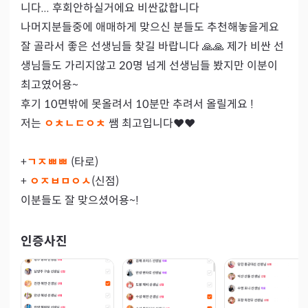
니다... 후회안하실거에요 비싼값합니다 

나머지분들중에 애매하게 맞으신 분들도 추천해놓을게요 
잘 골라서 좋은 선생님들 찾길 바랍니다 🙏🙏 제가 비싼 선
생님들도 가리지않고 20명 넘게 선생님들 봤지만 이분이 
최고였어용~

후기 10면밖에 못올려서 10분만 추려서 올릴게요 !

저는 
ㅇㅊㄴㄷㅇㅊ 
쌤 최고입니다❤️❤️

+
ㄱㅈㅃㅃ 
(타로)

+ 
ㅇㅈㅂㅁㅇㅅ
(신점)

이분들도 잘 맞으셨어용~!
인증사진