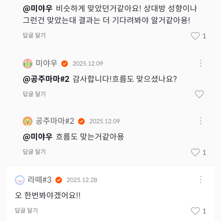
@
미야우
비슷하게 맞았던거같아요! 상대방 성향이나
그런건 맞았는대 결과는 더 기다려봐야 알거같아용!
답글 달기
1
미야우
2025.12.09
@
공주마마#2
감사합니다!흐름도 맞으셨나요?
답글 달기
공주마마#2
2025.12.09
@
미야우
흐름도 맞는거같아용
답글 달기
1
라떼#3
2025.12.28
오 한번봐야겠어요!!
답글 달기
1