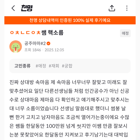
천명 상담내역이 인증된 100% 실제 후기예요
ㅇㅊㄴㄷㅇㅊ
쌤 핵소름
애정
공주마마#2
조회
1846
·
2025.12.05
고민종류
#
애정
#
재회
#
궁합
진짜 상대방 속마음 제 속마음 너무너무 잘맞고 미래도 잘 
맞추셨어요 일단 다른선생님들 처럼 인간공수가 아닌 신공
수로 상대마음 제마음 다 확인하고 얘기해주시고 맞추시는
대 너무 소름이었습니다 선생님 말씀대로 했더니 썸붕 날 
뻔 한거 고치고 남자마음도 조금씩 열어가는중이에요 수많
은 쌤들 한달동안 100만원 넘게 썻지만 이쌤 만큼 잘보시
는분 못찾았어요 한달동안 지켜보고 후기남기는대 대박입