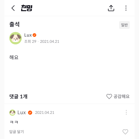
출석
일반
Lux
조회
29
·
2021.04.21
해요
댓글
1
개
공감해요
Lux
2021.04.21
ㅋㅋ
답글 달기