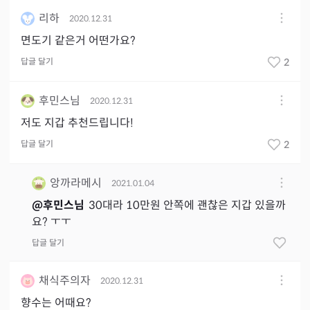
리하
2020.12.31
면도기 같은거 어떤가요?
답글 달기
2
후민스님
2020.12.31
저도 지갑 추천드립니다!
답글 달기
2
앙까라메시
2021.01.04
@
후민스님
30대라 10만원 안쪽에 괜찮은 지갑 있을까
요? ㅜㅜ
답글 달기
채식주의자
2020.12.31
향수는 어때요?