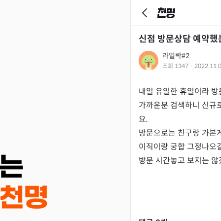
신점 방문상담 예약했
라일락#2
조회
1347
·
2022.11.
내일 유일한 휴일이라 방
가까운분 검색하니 신규로
요.

방문으로는 친구랑 가본게
이직이랑 궁합 그정나오길 