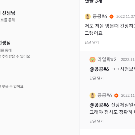
댓글
3
개
콩콩#6
2022.11.07
저도 처음 방문때 긴장하
그랬어요
답글 달기
라일락#2
2022.11
@
콩콩#6
ㅋㅋ시험보
답글 달기
콩콩#6
2022.11
@
콩콩#6
신당체질일
그래야 점시도 정확히
답글 달기