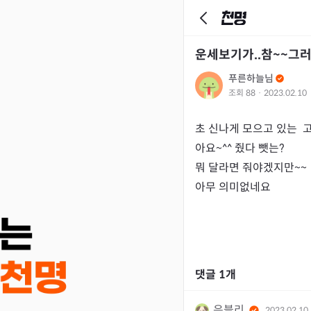
운세보기가..참~~그
푸른하늘님
조회
88
·
2023.02.10
초 신나게 모으고 있는  
아요~^^ 줬다 뺏는?

뭐 달라면 줘야겠지만~~ 

아무 의미없네요
댓글
1
개
은블리
2023.02.10