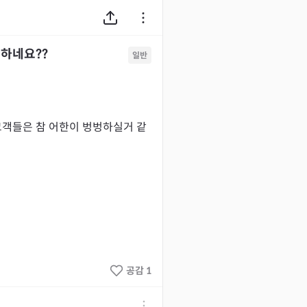
러하네요??
일반
고객들은 참 어한이 벙벙하실거 같
공감 1