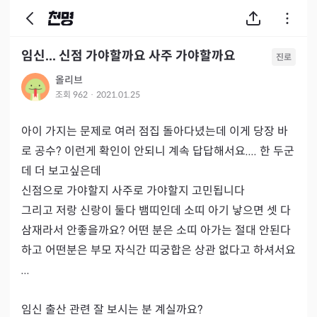
임신... 신점 가야할까요 사주 가야할까요
진로
올리브
조회
962
·
2021.01.25
아이 가지는 문제로 여러 점집 돌아다녔는데 이게 당장 바
로 공수? 이런게 확인이 안되니 계속 답답해서요.... 한 두군
데 더 보고싶은데

신점으로 가야할지 사주로 가야할지 고민됩니다

그리고 저랑 신랑이 둘다 뱀띠인데 소띠 아기 낳으면 셋 다 
삼재라서 안좋을까요? 어떤 분은 소띠 아가는 절대 안된다
하고 어떤분은 부모 자식간 띠궁합은 상관 없다고 하셔서요
...

임신 출산 관련 잘 보시는 분 계실까요?