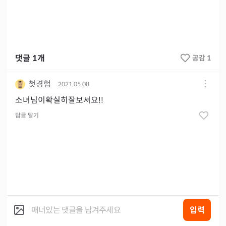
댓글
1
개
공감 1
첫경험
2021.05.08
소녀님이확실히잘보셔요!!
답글 달기
입력