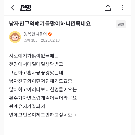
남자친구와얘기를많이하니깐좋네요
일반
행복한냐옹이
조회
105
·
2023.02.18
서로얘기가많이없을때는

천명에서매일매일상담받고

고민하고혼자끙끙앓았는데

남자친구와이런저런얘기도요즘

많이하고이러다보니천명들어오는

횟수가자연스럽게줄어들더라구요

관계유지가잘되서

연애고민은이제그만하고싶네요ㅠ