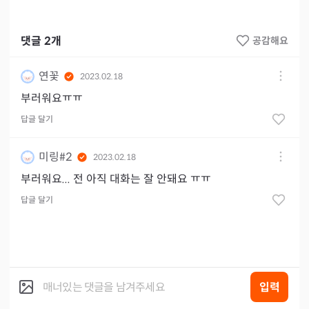
댓글
2
개
공감해요
연꽃
2023.02.18
부러워요ㅠㅠ
답글 달기
미링#2
2023.02.18
부러워요... 전 아직 대화는 잘 안돼요 ㅠㅠ
답글 달기
입력