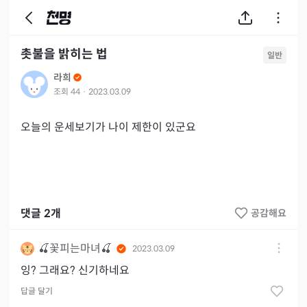
촛불을 밝히는 법
일반
라희
조회
44
·
2023.03.09
오늘의 운세보기가 나이 제한이 있군요
댓글
2
개
공감해요
🍒꽃피는마녀🍒
2023.03.09
잉? 그래요? 신기하네요
답글 달기