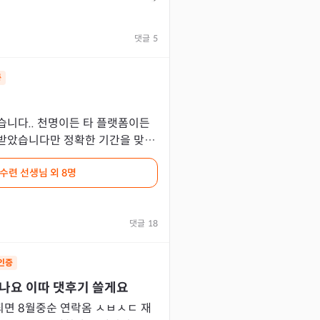
댓글
5
증
습니다.. 천명이든 타 플랫폼이든
받았습니다만 정확한 기간을 맞힌
 ..ㅋㅋ 당시에는 비방과 초기도까
 수련 선생님
외 8명
댓글
18
인증
나요 이따 댓후기 쓸게요
월중순 연락옴 ㅅㅂㅅㄷ 재