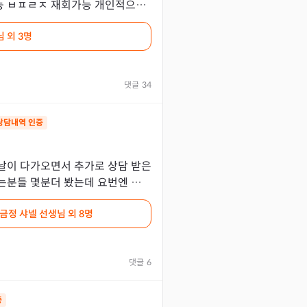
심 넘넘 간절하네요..
님
외 3명
댓글
34
상담내역 인증
날이 다가오면서 추가로 상담 받은
 몇분더 봤는데 요번엔 말씀
 금정 샤넬 선생님
외 8명
댓글
6
증