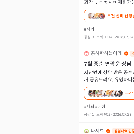
회가능 ㅂㅊㅅㅂ 재회가능 ㅂㅍㄹㅈ 재회가능 개인적으로
동네에서 본 신점도 재회가능이라 하
부천 신비 선생
🥺
#재회
공감
3
·
조회
1214
·
2026.07.24
공허한하늘아래
7월 중순 연락운 상담
지난번에 상담 받은 공수
거 공유드려요. 유명하다는분들
하시는게 다 다르네요. ㅎㅇㄷㅇㄱ 다른여자한테 눈돌아감.
부산
마음이
#재회
#애정
공감
1
·
조회
902
·
2026.07.23
나세희
상담내역 인