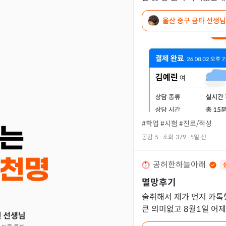
울산 중구 금타 선생님
#학업
#시험
#진로/적성
공감
5
·
조회
379
·
5일 전
공허한하늘아래
멸망후기
술취해서 제가 먼저 카톡했고 7월31일에 연락이
큰 의미없고 8월1일 어
고 뜬금없는 선톡으로 재회는 안