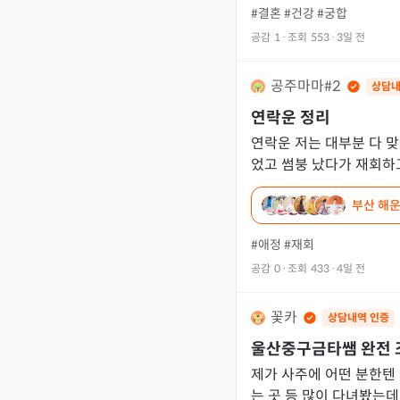
#결혼
#건강
#궁합
공감
1
·
조회
553
·
3일 전
공주마마#2
상담내
연락운 정리
연락운 저는 대부분 다 
었고 썸붕 났다가 재회하
ㅎ 대판싸워서 8월 중순
부산 해운
도 맞았으면
#애정
#재회
공감
0
·
조회
433
·
4일 전
꽃카
상담내역 인증
울산중구금타쌤 완전 
제가 사주에 어떤 분한텐
는 곳 등 많이 다녀봤는데