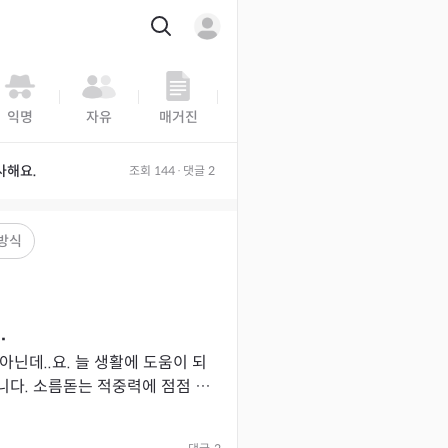
익명
자유
매거진
공지
물어보살
예언
사해요.
조회
144
·
댓글
2
방식
.
늘 생활에 도움이 되
니다. 소름돋는 적중력에 점점 의
 삶의 방향키를 같이 돌리는 기분