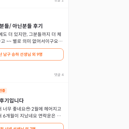
댓글
2
분들/ 아닌분들 후기
도 더 있지만, 그분들까지 더 체
고 ~~ 별로 의미 없어서이구요 확
아닌 분들만 리스트 업해봤어요 신
산 남구 승하 선생님
외 9명
댓글
4
인증
 후기입니다
 너무 좋네요🥹 2월에 헤어지고
 6개월이 지났네요 연락운은 밀
요.. 다행인건지 밀어낼꺼라 생각