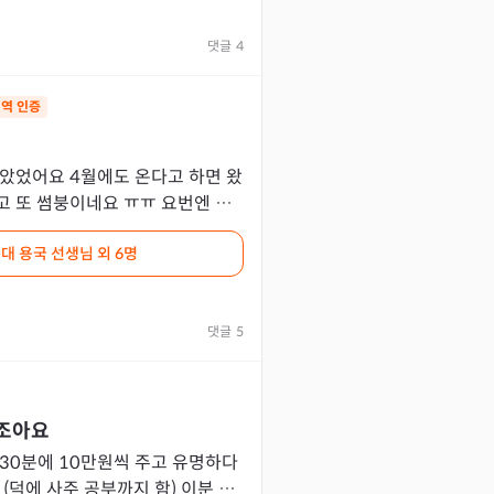
댓글
4
역 인증
맞았었어요 4월에도 온다고 하면 왔
고 또 썸붕이네요 ㅠㅠ 요번엔 ㅎ
에 올거라고 공수 받았는대 이번에
대 용국 선생님
외 6명
댓글
5
조아요
 30분에 10만원씩 주고 유명하다
 (덕에 사주 공부까지 함) 이분 만