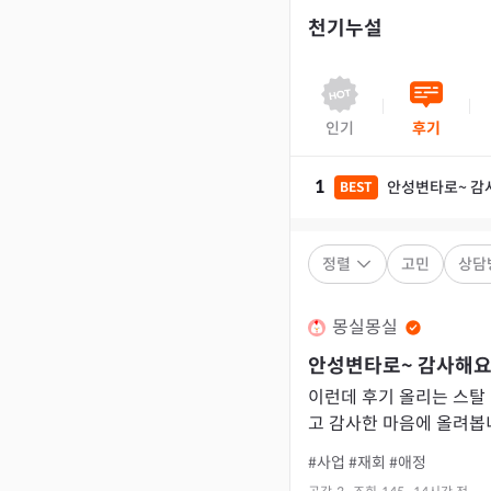
천기누설
인기
후기
1
안성변타로~ 감
BEST
정렬
고민
상담
몽실몽실
안성변타로~ 감사해요
이런데 후기 올리는 스탈 아닌데..요. 
고 감사한 마음에 올려봅
지가 된다고 해야할까요?
#사업
#재회
#애정
입니다.