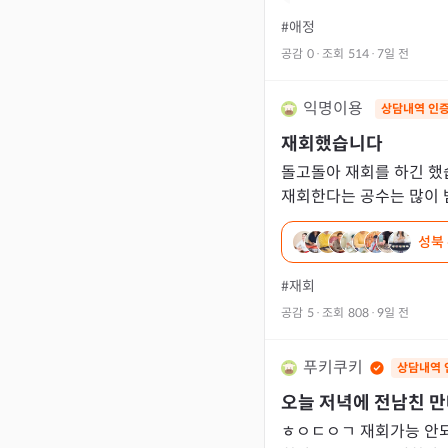
#애정
공감
0
·
조회
514
·
7일 전
익명이용
상담내역 인
재회했습니다
돌고돌아 재회를 하긴 했
재회한다는 공수는 많이 
쌤은 한 분도 안 계시네요
성북
지 할
#재회
공감
5
·
조회
808
·
9일 전
푸키쿠키
상담내역 
오늘 저녁에 전남친 만
ㅎㅇㄷㅇㄱ 재회가능 안되면 8