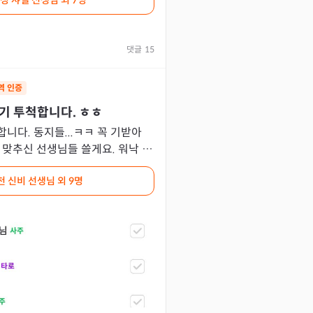
정 샤넬 선생님
외 7명
댓글
15
역 인증
기 투척합니다. ㅎㅎ
니다. 동지들...ㅋㅋ 꼭 기받아
천 신비 선생님
외 9명