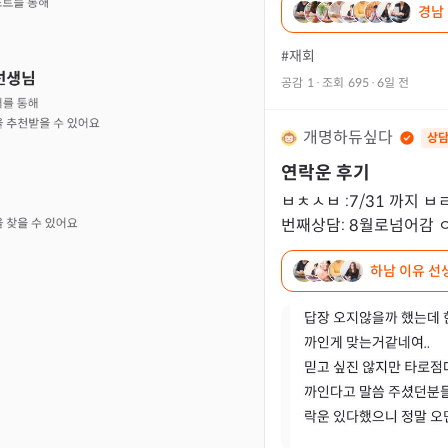
경남
리라면 기
#재회
공감
1
·
조회
695
·
6일 전
개명하듀싶다
상담
연락운 후기
ㅂㅊㅅㅂ :7/31 까지 ㅂㄹ
번째상담: 8월로넘어감 ㅇ
상담: 7월이가장좋고 7,8
하남 이유 선