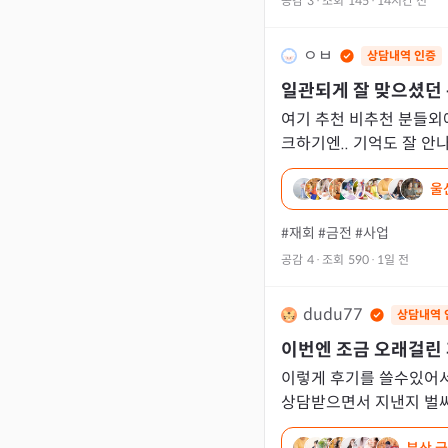
공감
3
·
조회
145
·
14시간 전
ㅇㅂ
상담내역 인증
일관되게 잘 맞으셨던 
여기 추천 비추천 분들외에
크하기엔.. 기억도 잘 안나
실히 추천드리는 분들과 
울
점
#재회
#금전
#사업
공감
4
·
조회
590
·
1일 전
dudu77
상담내역 
이번엔 조금 오래걸린
이렇게 후기를 쓸수있어서
상담받으면서 지낸지 벌써
리고밀리다 제가 먼저했어