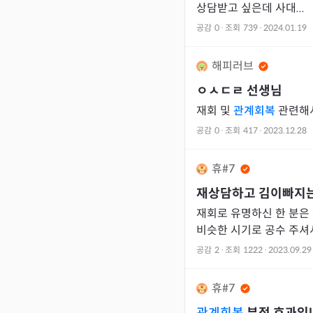
상담받고 싶은데 사대...
공감
0
·
조회
739
·
2024.01.19
해피러브
ㅇㅅㄷㄹ
선생님
재회 및
관계회복
관련해서
공감
0
·
조회
417
·
2023.12.28
휴#7
재상담하고 김이빠지
재회로 유명하신 한 분은 
비슷한 시기로 공수 주셔서
아직 공수 날짜가 안왔지
공감
2
·
조회
1222
·
2023.09.29
3번
휴#7