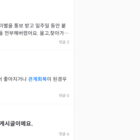
들 전부해버렸어요. 울고,찾아가
여차친구는 더욱 단호해지
댓글
2
 더 좋아지거나
관계회복
이 된경우
댓글
0
 게시글이에요.
댓글
6