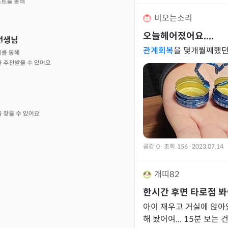
비오는소리
오늘헤어졌어요....
관계회복
공감
0
·
조회
156
·
2023.07.14
개띠82
한시간 후면 타로점 봐
아이 재우고 거실에 앉아
해 놨어여... 15분 보는