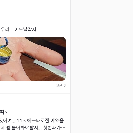
을 몇개월째했던우리... 어느날갑자...
댓글
3
여~
있어여... 11시에ㅡ타로점 예약을
 건데 뭘 물어봐야할지... 첫번째가