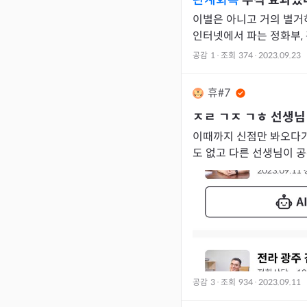
관계회복
부적 효과있
이별은 아니고 거의 별거
인터넷에서 파는 정화부,
도 주고 두번 구매하고 
공감
1
·
조회
374
·
2023.09.23
효과
휴#7
ㅈㄹ ㄱㅈ ㄱㅎ
선생님
이때까지 신점만 봐오다가
도 없고 다른 선생님이 
자기도 그렇게 보인다고 
주를 보게
공감
3
·
조회
934
·
2023.09.11