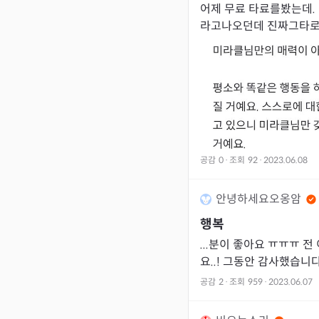
어제 무료 타료를봤는데.
라고나오던데 진짜그타로본후 지쳐서 헤어지자했고 남친
은 약속대로 제게해줄것을다해준뒤 올해까지노력해보자며
했어요. 그리고
공감
0
·
조회
92
·
2023.06.08
안녕하세요오옹암
행복
...분이 좋아요 ㅠㅠㅠ 
요..! 그동안 감사했습니
공감
2
·
조회
959
·
2023.06.07