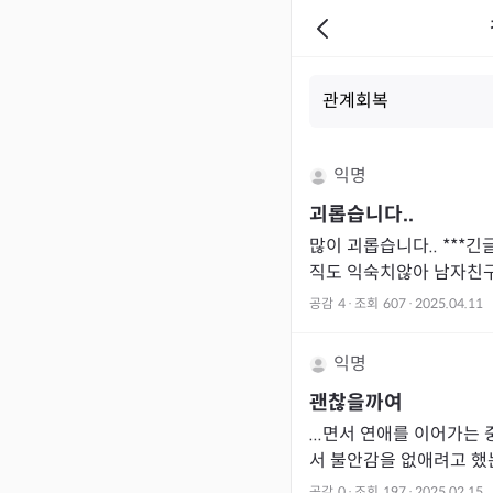
익명
괴롭습니다..
많이 괴롭습니다.. ***
직도 익숙치않아 남자친
니다. 저는 30대후반 
공감
4
·
조회
607
·
2025.04.11
남자친구가선
익명
괜찮을까여
...면서 연애를 이어가는
서 불안감을 없애려고 했는.
공감
0
·
조회
197
·
2025.02.15