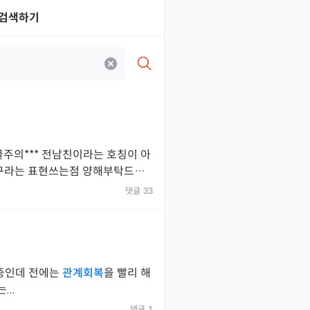
검색하기
긴글주의*** 전남친이라는 호칭이 아
구라는 표현쓰는점 양해부탁드립
남자친구는 2살연하입니다. 예전에
댓글
33
 중인데 전에는
관계회복
을 빨리 해
..
댓글
1