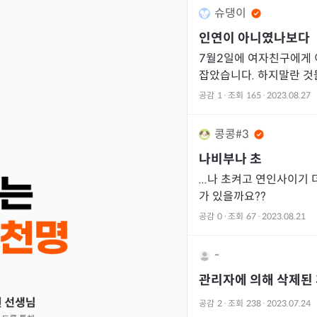
슈댕이
인연이 아니였나보다
7월2일에 여자친구에게 이별을 통보 받고 일주일 동안 붙
잡았습니다. 하지말란 것
고,전화에 장문톡까지 그럴수록 
공감
1
·
조회
165
·
2023.08.27
고 냉담해졌죠
콩콩#3
나비부나 초
...나 초켜고 연인사이기
가 있을까요??
공감
0
·
조회
67
·
2023.08.21
-
관리자에 의해 삭제된
공감
2
·
조회
238
·
2023.07.24