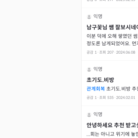
익명
남구꽃님 쌤 잘보시네
이분 덕에 오해 쌓였던 
정도론 남게되었어요. 먼저 연락을 시도해 보라고 했는데
잘풀렸네요
공감
1
·
조회
207
·
2024.06.08
익명
초기도.비방
관계회복
초기도.비방 
공감
1
·
조회
535
·
2024.02.01
익명
안녕하세요 추천 받고
...회는 아니고 위기에 