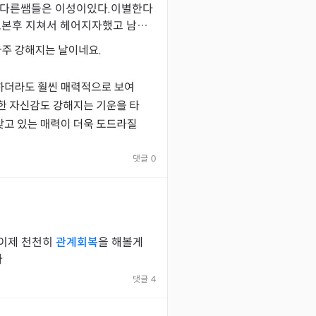
 다른쌤들은 이성이있다.이별한다
댓글
0
전 이제 천천히
관계회복
을 해볼게
다
댓글
4