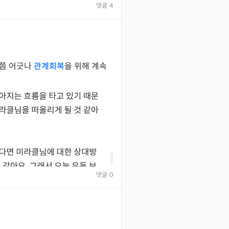
보려구요... 저에 대한 심경변
댓글
4
...2월부터 시작해서 사월쯤 어긋나
관계회복
을 위해 계속
댓글
0