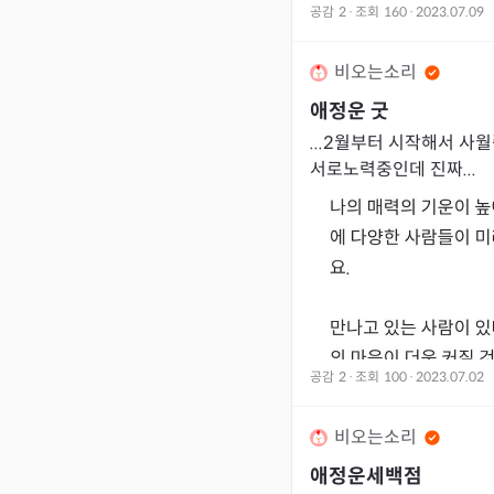
신랑 돌아오는지 부터 물어
공감
2
·
조회
160
·
2023.07.09
비오는소리
애정운 굿
서로노력중인데 진짜...
공감
2
·
조회
100
·
2023.07.02
비오는소리
애정운세백점