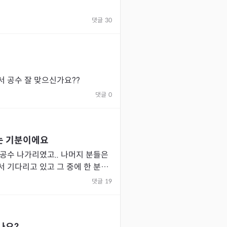
댓글
30
 공수 잘 맞으신가요??
댓글
0
는 기분이에요
공수 나가리였고.. 나머지 분들은
 기다리고 있고 그 중에 한 분은
만 초기도 효과를 봐서 이 분께만
댓글
19