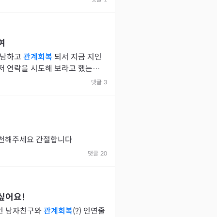
여
썸남하고
관계회복
되서 지금 지인
댓글
3
추천해주세요 간절합니다
댓글
20
싶어요!
놓인 남자친구와
관계회복
(?) 인연줄