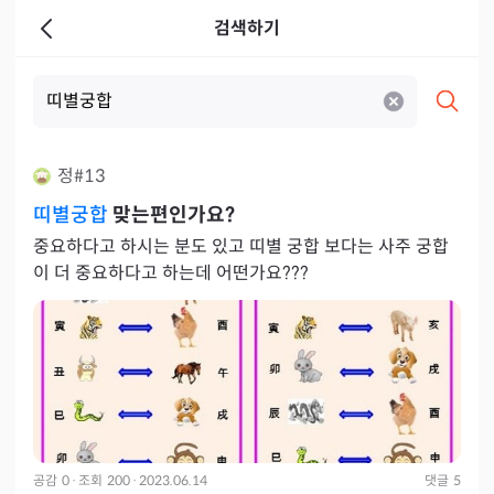
검색하기
정#13
띠별궁합
맞는편인가요?
중요하다고 하시는 분도 있고 띠별 궁합 보다는 사주 궁합
이 더 중요하다고 하는데 어떤가요???
공감
0
·
조회
200
·
2023.06.14
댓글
5