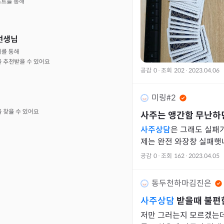
공감
0
·
조회
202
·
2023.04.06
미링#2
사주는 앵간함 무난하
사주상담
은 그래도 실패
제는 완전 와장창 실패
공감
0
·
조회
162
·
2023.04.05
동두천하마김진은
사주상담
받을때 불편
저만 그러는지 모르겠는데