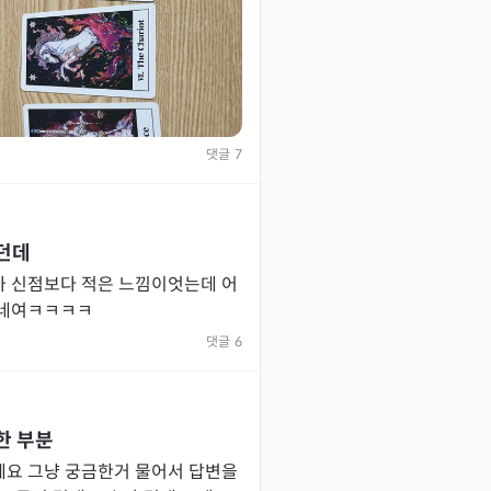
댓글
7
던데
가 신점보다 적은 느낌이엇는데 어
햇네여ㅋㅋㅋㅋ
댓글
6
한 부분
요 그냥 궁금한거 물어서 답변을