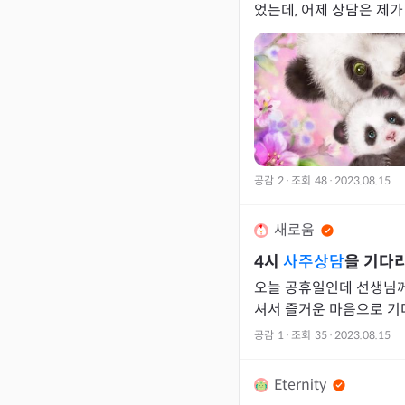
었는데, 어제 상담은 제가 너무 불쌍했어요ㅜ 작은곰처럼
위로받고 싶네요..
공감
2
·
조회
48
·
2023.08.15
새로움
4시
사주상담
을 기다리
오늘 공휴일인데 선생님
셔서 즐거운 마음으로 기
공감
1
·
조회
35
·
2023.08.15
Eternity