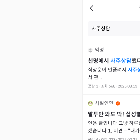
익명
천명에서
사주상담
했
직장운이 안풀려서
사주
서 관...
공감
1
·
조회
568
·
2025.08.13
시절인연
말투만 봐도 딱! 십성
인용 글입니다 그냥 하루
겠습니다 1. 비견 – "내가 해봐서 아는데, 혼자 해도 잘됨."
독립 2. 겁재 – "나도
공감
4
·
조회
223
·
2025.02.21