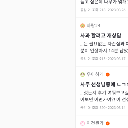
듣고 싶은데 나무가 몇개
세는 설명으로 시간 다 
공감
2
·
조회
213
·
2023.03.26
들어와야된다니
하랑#4
사과 할려고 재상담
.
분이 언잖아서 
공감
2
·
조회
915
·
2023.03.17
우아하개
사주 선생님중에
ㄴㄱ
...셨는지 후기 여쭤보고싶
어보면 어떤가여?! 이 
공감
0
·
조회
520
·
2023.03.14
이건뭔가