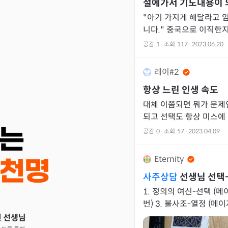
절에가서 기도내용이 의
"아기 가지게 해달라고 
니다." 중국으로 이직한지 두달 넘었네요. 적응도 잘 하고
있어서 다행입니다. 근무 
공감
1
·
조회
117
·
2023.06.20
간 운전
레이#2
항상 느린 인생 속도
대체 이쯤되면 뭐가 문제인
되고 선택도 항상 미스에 빵꾸나는
올해 초반까지는 제 운이
공감
0
·
조회
57
·
2023.04.09
가
Eternity
사주상담
선생님 선택
1. 정의의 여신-선택 (메
번) 3. 불사조-열정 (메이저15번) 제가 
로 잘 섞어서 직업운 큰