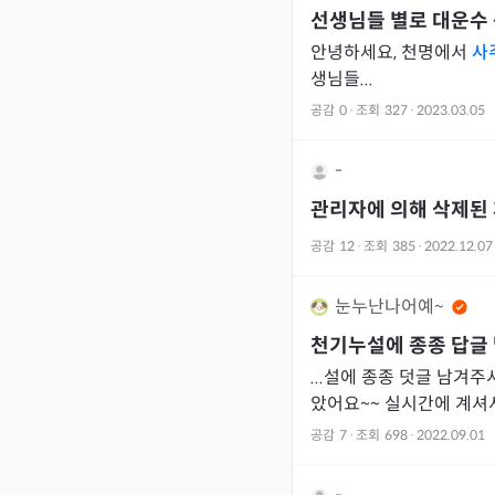
선생님들 별로 대운수
안녕하세요, 천명에서
사
생님들...
공감
0
·
조회
327
·
2023.03.05
-
관리자에 의해 삭제된
공감
12
·
조회
385
·
2022.12.07
눈누난나어예~
천기누설에 종종 답글
...설에 종종 덧글 남겨
았어요~~ 실시간에 계셔서 
보다 남친 사주가
공감
7
·
조회
698
·
2022.09.01