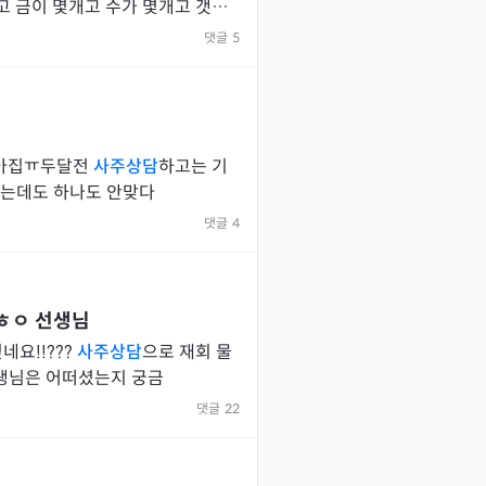
고 금이 몇개고 수가 몇개고 갯수
잡아먹고 물이들어와야된다니 토가
댓글
5
..는 필요없는 자존심과 아집ㅠ두달전
사주상담
하고는 기
14분 남았는데도 하나도 안맞다
댓글
4
ㅎㅇ
선생님
네요!!???
사주상담
으로 재회 물
선생님은 어떠셨는지 궁금
댓글
22