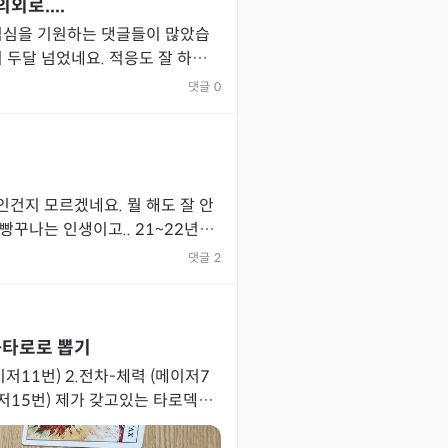
외로....
임심을 기원하는 댓글들이 많았습
중 직원중 한명이 주말에 3~4시
댓글
0
건지 모르겠네요. 뭘 해도 잘 안
 인생이고.. 21~22년도,
 완전히 극하락으로 수직하락하다
댓글
2
-타로로 뽑기
이저11번) 2.전차-체력 (메이저7
갖고있는 타로덱으
 흐름,해운을 계획대로 실천이