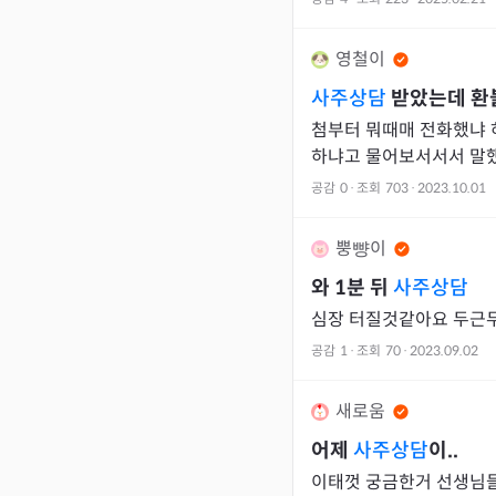
영철이
사주상담
받았는데 환불
첨부터 뭐때매 전화했냐
하냐고 물어보서서서 말했는데 이게 사주인가싶은
무 할 수있는말 ㅠㅠㅠ 
공감
0
·
조회
703
·
2023.10.01
구저쩌구 해주지
뿡뺭이
와 1분 뒤
사주상담
심장 터질것같아요 두근두
공감
1
·
조회
70
·
2023.09.02
새로움
어제
사주상담
이..
이태껏 궁금한거 선생님들께 많이 물어보면 거의 긍정적이