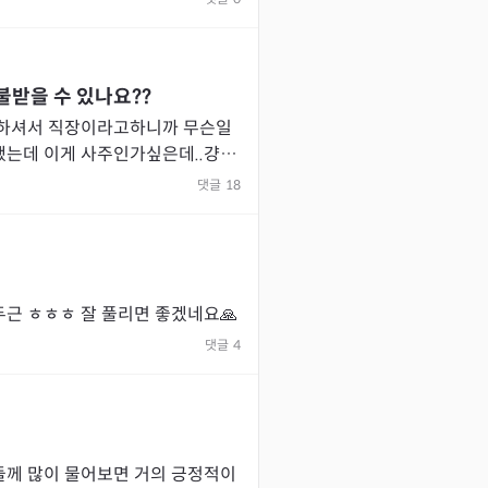
받을 수 있나요??
 하셔서 직장이라고하니까 무슨일
데..걍 너
사주풀이해서 원래 나에대해서 어쩌
댓글
18
근 ㅎㅎㅎ 잘 풀리면 좋겠네요🙏
댓글
4