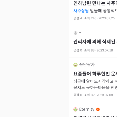
연하남편 만나는 사주
사주상담
받을때 공통적으로
공감
4
·
조회
243
·
2023.07.25
-
관리자에 의해 삭제된
공감
0
·
조회
88
·
2023.07.18
꽁냥짱가
요즘들어 하루한번 운
최근에 알바도시작하고 하
묻지도 못하는마음을 천
다^^ 좋은소식엔 기분좋게~ 조심해야할점은 명시하고 마음
공감
0
·
조회
39
·
2023.07.08
속에 세겨두
Eternity