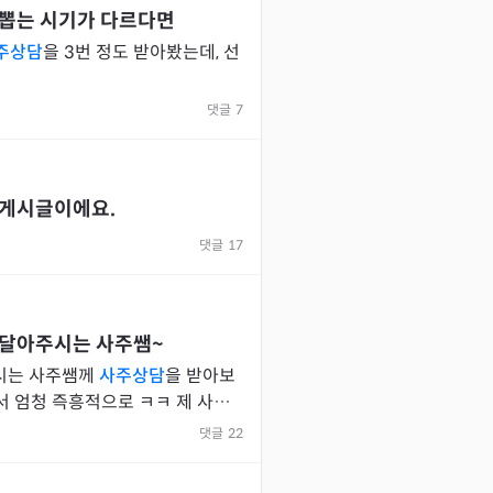
 뽑는 시기가 다르다면
주상담
을 3번 정도 받아봤는데, 선
댓글
7
 게시글이에요.
댓글
17
 달아주시는 사주쌤~
주시는 사주쌤께
사주상담
을 받아보
엄청 즉흥적으로 ㅋㅋ 제 사주
댓글
22