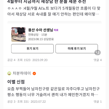
4월부터 지금까지 재상담 한 분들 세분 추천
ㅇㅅㅅㅇ :4월/9월 AI노트 보다가 5개월동안 흐름이 다 맞
아서 재상담 서로 속내를 잘 얘기 안하는 편인데 왜이렇게
둘다 표현을 안하냐 마음을 드러내지 않는다고 여사제카드
나왔
+
2
공감
4
·
조회
1523
·
2023.09.20
댓글
4
차분하데이
이별 신점
요즘 부쩍들어 남자친구랑 같은일로 자주다투고 남자친구
평소 행동이 너무 거슬려서 괜히 내가 예민한거겠지 하고
참고참다가 답답한 마음에 신점을 봤어요 타로카드에서는
공감
3
·
조회
331
·
2023.07.22
댓글
1
지금 남자친구랑