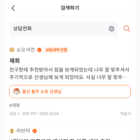
검색하기
소오서언
상담내역 인증
재회
친구한테 추천받아서 점을 보게되었는데 너무 잘 맞추셔서
주기적으로 선생님께 보게 되었어요. 사실 너무 잘 맞추셔
서 유명해지시면 예약하기 힘들까봐 주변 지인들한테만 추
울산 울주 소호 선생님
천하고 있었는데
#재회
공감
1
·
조회
957
·
2025.10.24
댓글
0
러브미