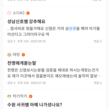
최소
소다#3
성남신호쌤 강추해요
...점사비로 썼을거에요 신점은 거의 삼
신굿
을 해야 아기들
어선다고 그러더라구요 막
공감
5
·
조회
764
·
2023.09.25
댓글
5
태랑
천명에게묻는말
천명은 신점보시는분들 검증을 제대로 하시는게맞는건가
요 제가 이곳에서 점을뵨지도 꽤오래됏는데 솔직히 잘보시
는 분을 뵙지를 못했네요 제가
공감
4
·
조회
534
·
2023.07.30
댓글
6
럭키럭키
수원 서귀쌤 아예 나가셨나요?