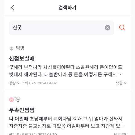
검색하기
익명
신점보실때
굿해라 부적써라 치성들어야된다 초발원해라 돈이없어도
빚내서 해야된다. 대출받아라 등 돈을 어떻게든 구해서 해
야된다 신령님이 다 도와주신다 이러신 쌤들이있으시면 걸
공감
5
·
조회
876
·
2024.04.02
댓글
6
르세요. 안
쨩
무속인쩜쩜
나 어릴때 초딩때부터 교회다님 ㅇㅇ 그 뒤 엄마가 신와서
차츰차츰 불교신자로 되었음 어릴때부터 보고 자란게 있어
서 그런가 원래 무당들은 사람 죽는 날짜 원래 맞추는거고 ,
공감
8
·
조회
752
·
2024.03.10
댓글
35