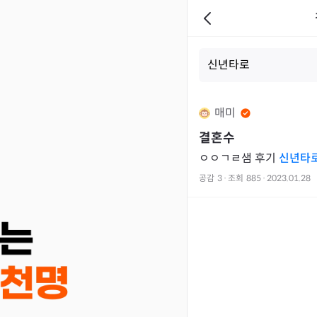
매미
결혼수
ㅇㅇㄱㄹ샘 후기
신년타
공감
3
·
조회
885
·
2023.01.28