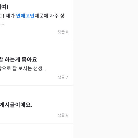
예여!
!! 제가
연애고민
때문에 자주 상
..
댓글
0
말 하는게 좋아요
으로 잘 보시는 선생...
댓글
7
 게시글이에요.
댓글
6