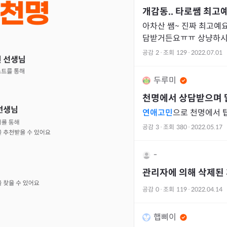
개감동.. 타로쌤 최고
아차산 쌤~ 진짜 최고예요
담받거든요ㅠㅠ 상냥하시.
공감
2
·
조회
129
·
2022.07.01
두루미
천명에서 상담받으며 
연애고민
으로 천명에서 탑
공감
3
·
조회
380
·
2022.05.17
-
관리자에 의해 삭제된
공감
0
·
조회
119
·
2022.04.14
햅삐이