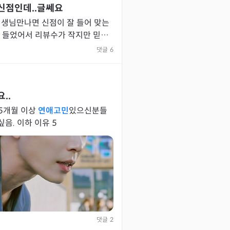
신점인데..글쎄요
선생님만나면 신점이 잘 들어 맞는
 들었어서 리뷰수가 작지만 믿고
신점을 보게 되었어요 ( 대구ㄷㄱ ㄲㄷㄹ ) 그런데... 역시 리
댓글
6
..
 5개월 이상
연애고민
있으신분들
같이 얘기하는 방 만들고싶음. 이하 이유 5
댓글
2