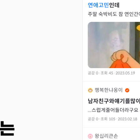
연애고민
인데
주말 숙박비도 참 연인간
공감
0
·
조회
45
·
2023.05.19
행복한냐옹이
남자친구와얘기를많
...스럽게줄어들더라구
공감
0
·
조회
105
·
2023.02.18
왕십리큰손