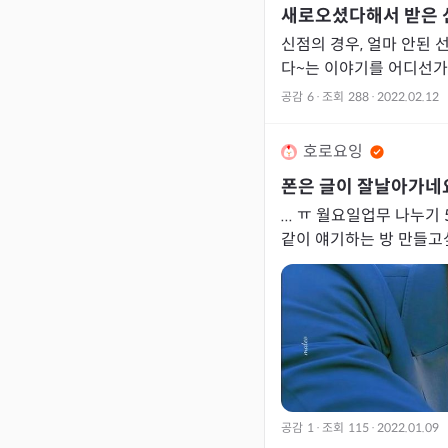
새로오셨다해서 받은 
신점의 경우, 얼마 안된 
다~는 이야기를 어디선가
공감
6
·
조회
288
·
2022.02.12
호로요잉
폰은 글이 잘날아가네요
... ㅠ 월요일업무 나누기
공감
1
·
조회
115
·
2022.01.09