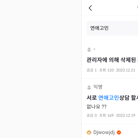
-
관리자에 의해 삭제된
공감
1
·
조회
133
·
2023.12.21
익명
서로
연애고민
상담 할
없나요 ??
공감
0
·
조회
169
·
2023.12.19
Djwowjdj