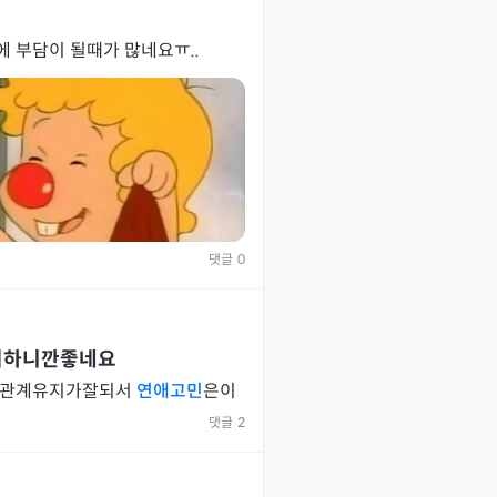
에 부담이 될때가 많네요ㅠ..
댓글
0
이하니깐좋네요
요 관계유지가잘되서
연애고민
은이
댓글
2