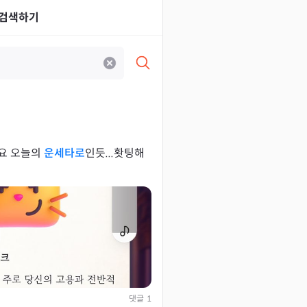
검색하기
 새로 떳네요 오늘의
운세타로
인듯...홧팅해
댓글
1