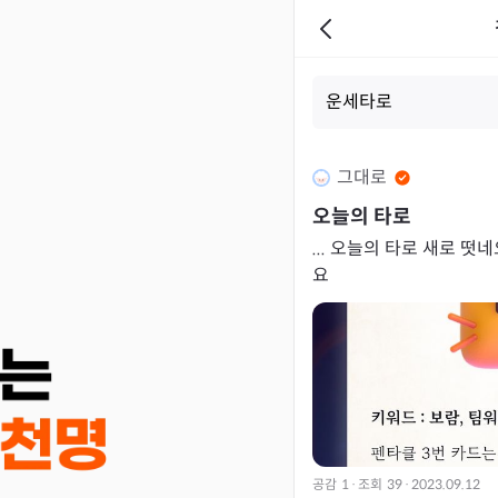
그대로
오늘의 타로
... 오늘의 타로
요
공감
1
·
조회
39
·
2023.09.12