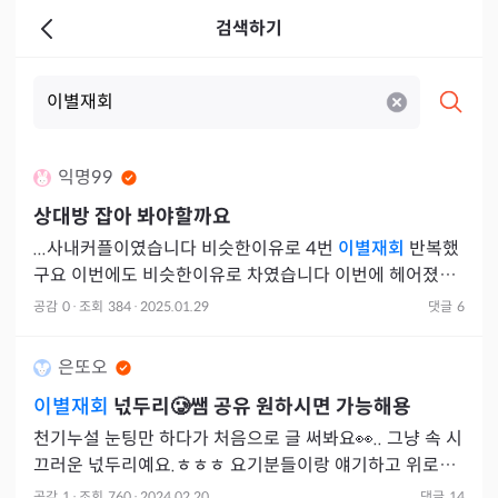
검색하기
익명99
상대방 잡아 봐야할까요
...사내커플이였습니다 비슷한이유로 4번
이별재회
반복했
구요 이번에도 비슷한이유로 차였습니다 이번에 헤어졌을
때 굉
공감
0
·
조회
384
·
2025.01.29
댓글
6
은또오
이별재회
넋두리🥲쌤 공유 원하시면 가능해용
천기누설 눈팅만 하다가 처음으로 글 써봐요👀.. 그냥 속 시
끄러운 넋두리예요.ㅎㅎㅎ 요기분들이랑 얘기하고 위로받
고 싶어서ㅠㅠ 헤어지거나 싸우거나 하면 들어와서 신점,
공감
1
·
조회
760
·
2024.02.20
댓글
14