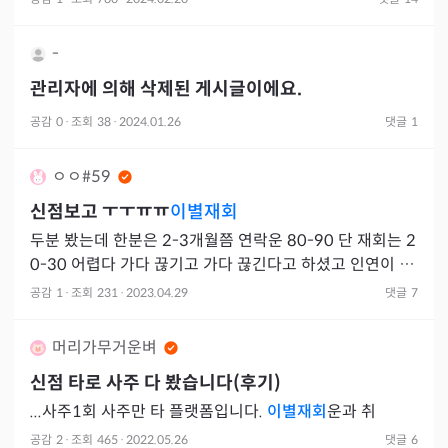
타로 미친
-
관리자에 의해 삭제된 게시글이에요.
공감
0
·
조회
38
·
2024.01.26
댓글
1
ㅇㅇ#59
신점보고 ㅜㅜㅠㅠ
이별재회
두분 봤는데 한분은 2-3개월쯤 연락운 80-90 단 재회는 2
0-30 어렵다 가다 끊기고 가다 끊긴다고 하셨고 인연이 끈
이 아예 끊긴건 아니다 마음은 남아있다 그치만 재회 어렵
공감
1
·
조회
231
·
2023.04.29
댓글
7
머리가무거운벼
신점 타로 사주 다 봤습니다(후기)
...사주1회 사주만 타 플랫폼입니다.
이별재회
운과 취
공감
2
·
조회
465
·
2022.05.26
댓글
6