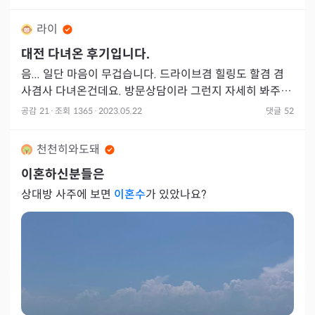
라이
대전 다녀온 후기입니다.
음... 일단 마음이 무겁습니다. 드라이브겸 힐링도 할겸 겸
사겸사 다녀온건데요. 방문상담이라 그런지 자세히 봐주시
고 내용 다 적어서 주시고 이런 부분은 참 좋았어요. 제가
공감
21
·
조회
1365
·
2023.05.22
댓글
52
왜 마
천천히와도돼
이혼하신분들은
상대방 사주에 보면
이혼수
가 있았나요?