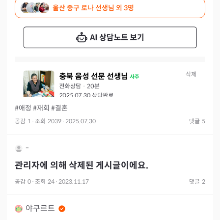
울산 중구 로나 선생님
외 3명
한 관계만
#애정
#재회
#결혼
공감
1
·
조회
2039
·
2025.07.30
댓글
5
-
관리자에 의해 삭제된 게시글이에요.
공감
0
·
조회
24
·
2023.11.17
댓글
2
야쿠르트