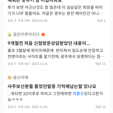
재회는 맞추기 참 어렵나봐요
후기 보면 어긋난것도 참 많은데 이 실낱같은 희망을 버리
기가 너무 힘들어요. 저같은 경우는 완전 헤어진건 아니라
갑작스럽게 시간을 갖자고 통보 받았어요. 2주만에 4키로
공감
3
·
조회
394
·
2023.01.06
댓글
6
가 빠졌네요
꿈은이루어진다
9개월전 처음 신점방문상담받았던 내용이...
올초 3월달에 와이프때문에. 반미쳐서 일도손에 안잡히고
천명이라는 사이트를 알기전에, 광주에서 유명하다는 점집
네이버로 검색해서 찾아가서. 상담받았는데, 그당시에는 내
공감
5
·
조회
567
·
2022.12.16
댓글
13
정신이 아니여
음오아예
사주보신분들 들었던말중 기억에남는말 있나요
...게되면 32이후로 하라고 그전에하면
이혼수
있다고한거
요ㅋㅋㅋ
공감
0
·
조회
362
·
2022.11.20
댓글
16