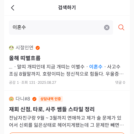
검색하기
시절인연
올해 띠별흐름
...ㆍ말띠 개띠인데 지금 개띠는 이별수ㆍ
이혼수
ㆍ사고수
조심 8월말까지. 호랑이띠는 정신적으로 힘들다. 우울증ㆍ
스트
공감
1
·
조회
131
·
2025.08.27
댓글
0
다니#8
상담내역 인증
재회 신점, 타로, 사주 쌤들 스타일 정리
전남자친구랑 9월 ~ 3월까지 연애하고 제가 술 문제가 있
어서 신뢰를 잃은상태로 헤어지게됐는데 그 문제만 빼면 다
너무 잘맞고 속궁합도 잘 맞았어서 4월부터 현재까지 애매