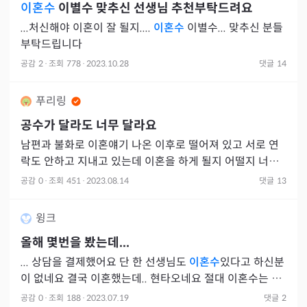
이혼수
이별수 맞추신 선생님 추천부탁드려요
...처신해야 이혼이 잘 될지....
이혼수
이별수... 맞추신 분들
부탁드립니다
공감
2
·
조회
778
·
2023.10.28
댓글
14
푸리링
공수가 달라도 너무 달라요
남편과 불화로 이혼얘기 나온 이후로 떨어져 있고 서로 연
락도 안하고 지내고 있는데 이혼을 하게 될지 어떨지 너무
답답한 마음에 타로 신점 사주 포함 열번 넘게 봤나봐요 그
공감
0
·
조회
451
·
2023.08.14
댓글
13
런데 남
윙크
올해 몇번을 봤는데...
... 상담을 결제했어요 단 한 선생님도
이혼수
있다고 하신분
이 없네요 결국 이혼했는데.. 현타오네요 절대 이혼수는 없
다더니..ㅋ 앞길
공감
0
·
조회
188
·
2023.07.19
댓글
2