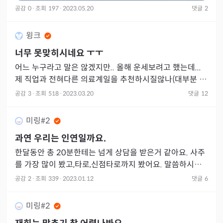
공감
0
·
조회
197
·
2023.05.20
댓글
2
윙크
너무 못맞히시네요 ㅜㅜ
어느 누구라고 말은 않겠지만.. 올해 운세보려고 했는데...
제 직업과 전혀다른 의료계일을 추천하시질않나(대부분 다
직업은 비스무리하게라도 맞히시던데) 남편이랑 사이가 힘
공감
3
·
조회
518
·
2023.03.20
댓글
12
들어서
미링#2
과연 우리는 인연일까요.
한달동안 총 20분한테는 넘게 상담을 받은거 같아요. 사주
를 가장 많이 봤고,타로,신점타로까지 봤어요. 말씀하시는
건 비슷해요. 저희가 12월에 관계에 문제가 생겼는데 12월
공감
2
·
조회
339
·
2023.01.12
댓글
6
이 최
미링#2