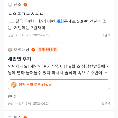
산소
ㄴㅇㅈㄱㅅㅅㅅㄴ
...... 결국 두번 다 합격 이번
재회
문제로 500번 객관식 질
문. 저번에는 7월재회
공감
0
·
조회
305
·
2026.06.28
댓글
2
호떡대장
상담내역 인증
새인연 후기
안녕하세요! 새인연 후기 남깁니당 6월 초 상담받았을때 7
월에 연하 들어올수 있다 하셔서 솔직히 속으로 주변에 연
하 전혀 없는데 라고 생각했는데... 어제 우연히 만나게 된
인천 부평 로즈 선생님
연하가
#애정
공감
4
·
조회
676
·
2026.06.24
댓글
4
펭순