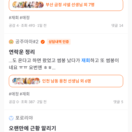
부산 금정 샤넬 선생님
외 7명
했던 상대는
#재회
#애정
공감
4
·
조회
493
·
1일 전
댓글
14
공주마마#2
상담내역 인증
연락운 정리
...도 온다고 하면 왔었고 썸붕 났다가
재회
하고 또 썸붕이
네요 ㅠㅠ 요번엔 ㅎㅎ...
인천 남동 용천 선생님
외 6명
#애정
#재회
공감
0
·
조회
387
·
2일 전
댓글
5
포로리야
오랜만에 근황 알리기