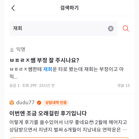
검색하기
익명
ㅂㅍㄹㅈ
쌤 부정 잘 주시나요?
ㅂㅍㄹㅈ쌤한테
재회
운 타로 봤는데 재회는 부정이고 아
직...
공감
1
·
조회
299
·
23시간 전
댓글
13
dudu77
상담내역 인증
이번엔 조금 오래걸린 후기입니다
이렇게 후기를 쓸수있어서 너무 좋네요🥹 2월에 헤어지고
상담받으면서 지낸지 벌써 6개월이 지났네요 연락운은 밀
리고밀리다 제가 먼저했어요.. 다행인건지 밀어낼꺼라 생각