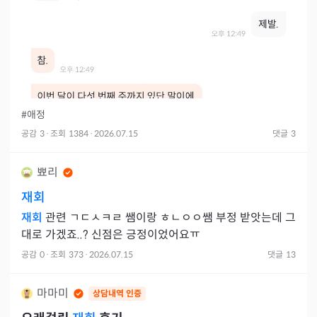
#애정
공감
3
·
조회
1384
·
2026.07.15
댓글
3
뾰리
재회
재회
관련 ㄱㄷㅅㅋㄹ 쌤이랑 ㅎㄴㅇㅇ쌤 부정 받앗는데 그
대로 가겠죠..? 신점은 긍정이었어요ㅠ
공감
0
·
조회
373
·
2026.07.15
댓글
13
마마미
상담내역 인증