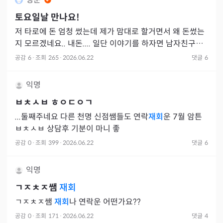
토요일날 만나요!
저 타로에 돈 엄청 썼는데 제가 맘대로 할거면서 왜 돈썼는
지 모르겠네요.. 내돈.... 일단 이야기를 하자면 남자친구한
테 제가 헤어지자는 말을 많이 하더니 남자친구가 일과 연
공감
6
·
조회
265
·
2026.06.22
댓글
6
애
익명
ㅂㅊㅅㅂ ㅎㅇㄷㅇㄱ
...둘째주네요 다른 천명 신점쌤들도 연락
재회
운 7월 암튼
ㅂㅊㅅㅂ 상담후 기분이 마니 좋
공감
0
·
조회
399
·
2026.06.22
댓글
6
익명
ㄱㅈㅊㅈ쌤
재회
ㄱㅈㅊㅈ쌤
재회
나 연락운 어떤가요??
공감
0
·
조회
171
·
2026.06.22
댓글
4