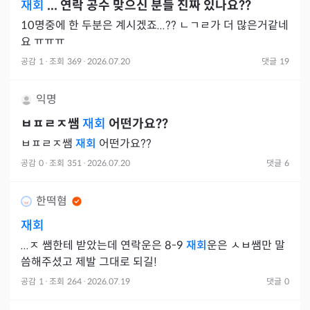
재회
... 연락 공수 맞으신 분들 진짜 있나요??
10명중에 한 두분은 계시겠죠...?? ㄴㄱㄹ가 더 많은거같네
요 ㅠㅠㅠ
공감
1
·
조회
369
·
2026.07.20
댓글
19
익명
ㅂㅍㄹㅈ쌤
재회
어떤가요??
ㅂㅍㄹㅈ쌤
재회
어떤가요??
공감
0
·
조회
351
·
2026.07.20
댓글
6
한떡혐
재회
...ㅈ 쌤한테 받았는데 연락운은 8-9
재회
운은 ㅅㅂ쌤만 말
씀해주셨고 제발 그대로 되길!
공감
1
·
조회
264
·
2026.07.19
댓글
0