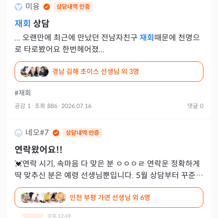
미융
상담내역 인증
재회
상담
... 오랜만에 최근에 만났던 전남자친구
재회
때문에 천명으
로 타로봤어요 한번헤어졌...
경남 김해 초이스 선생님
외 3명
#재회
공감
1
·
조회
886
·
2026.07.16
댓글
0
네오#7
상담내역 인증
연락왔어요!!
💓연락 시기, 속마음 다 맞은 분 ㅇㅇㅇㄹ 연락운 정확하게
딱 맞추신 분은 예령 선생님뿐입니다. 5월 상담부터 꾸준하
게 늦어도 7월 안에는 올 것 같다고 하셨고 7월 1일 상담
인천 부평 가연 선생님
외 6명