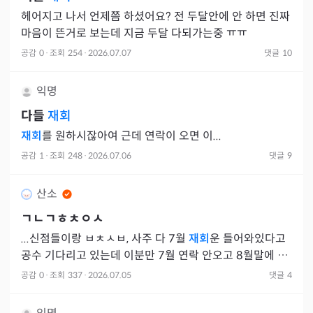
헤어지고 나서 언제쯤 하셨어요? 전 두달안에 안 하면 진짜
마음이 뜬거로 보는데 지금 두달 다되가는중 ㅠㅠ
공감
0
·
조회
254
·
2026.07.07
댓글
10
익명
다들
재회
재회
를 원하시잖아여 근데 연락이 오면 이...
공감
1
·
조회
248
·
2026.07.06
댓글
9
산소
ㄱㄴㄱㅎㅊㅇㅅ
...신점들이랑 ㅂㅊㅅㅂ, 사주 다 7월
재회
운 들어와있다고
공수 기다리고 있는데 이분만 7월 연락 안오고 8월말에 온
다고 ㅜㅜㅜ
공감
0
·
조회
337
·
2026.07.05
댓글
4