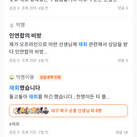
에게 시간줘라 그 중 한분은 할거면 1주에 한번 담백하게해
공감
0
·
조회
270
·
4일 전
댓글
4
라 하시는
익명
인연합의 비방
제가 오프라인으로 어떤 선생님께
재회
관련해서 상담을 받
다 인연합의 비방...
공감
0
·
조회
259
·
6일 전
댓글
4
익명이용
상담내역 인증
재회
했습니다
돌고돌아
재회
를 하긴 했습니다.. 천명이든 타 플...
대구 북구 순풍 선생님
외 8명
#재회
공감
5
·
조회
775
·
7일 전
댓글
18