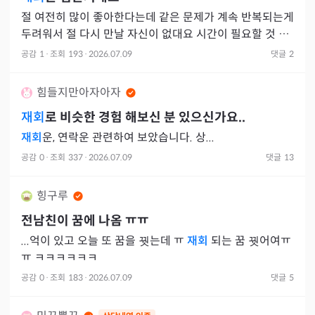
절 여전히 많이 좋아한다는데 같은 문제가 계속 반복되는게
두려워서 절 다시 만날 자신이 없대요 시간이 필요할 것 같
다는데 전 자신이 없고....그냥 항상 옆에 있을 줄 알았는데
공감
1
·
조회
193
·
2026.07.09
댓글
2
힘들지만아자아자
재회
로 비슷한 경험 해보신 분 있으신가요..
재회
운, 연락운 관련하여 보았습니다. 상...
공감
0
·
조회
337
·
2026.07.09
댓글
13
힝구루
전남친이 꿈에 나옴 ㅠㅠ
...억이 있고 오늘 또 꿈을 꿧는데 ㅠ
재회
되는 꿈 꿧어여ㅠ
ㅠ ㅋㅋㅋㅋㅋㅋ
공감
0
·
조회
183
·
2026.07.09
댓글
5