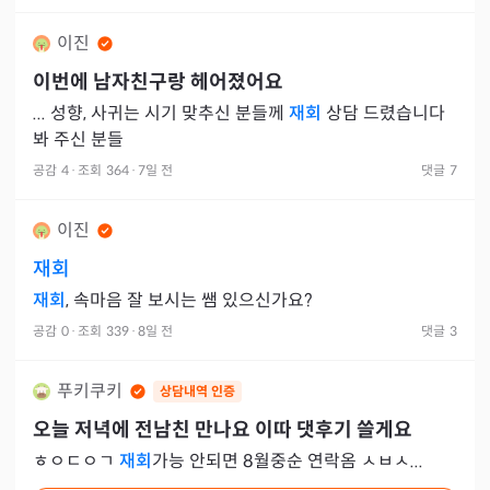
이진
이번에 남자친구랑 헤어졌어요
... 성향, 사귀는 시기 맞추신 분들께
재회
상담 드렸습니다
봐 주신 분들
공감
4
·
조회
364
·
7일 전
댓글
7
이진
재회
재회
, 속마음 잘 보시는 쌤 있으신가요?
공감
0
·
조회
339
·
8일 전
댓글
3
푸키쿠키
상담내역 인증
오늘 저녁에 전남친 만나요 이따 댓후기 쓸게요
ㅎㅇㄷㅇㄱ
재회
가능 안되면 8월중순 연락옴 ㅅㅂㅅ...