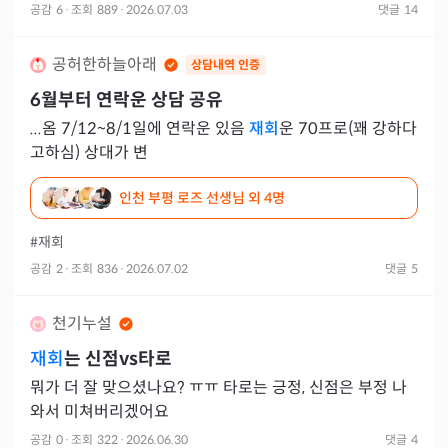
공감
6
·
조회
889
·
2026.07.03
댓글
14
공허한하늘아래
상담내역 인증
6월부터 연락운 상담 공유
...옴 7/12~8/1일에 연락운 있음
재회
운 70프로(꽤 강하다
고하심) 상대가 변
인천 부평 로즈 선생님
외 4명
#재회
공감
2
·
조회
836
·
2026.07.02
댓글
5
천기누설
재회
는 신점vs타로
뭐가 더 잘 맞으셨나요? ㅠㅠ 타로는 긍정, 신점은 부정 나
와서 미쳐버리겠어요
공감
0
·
조회
322
·
2026.06.30
댓글
4