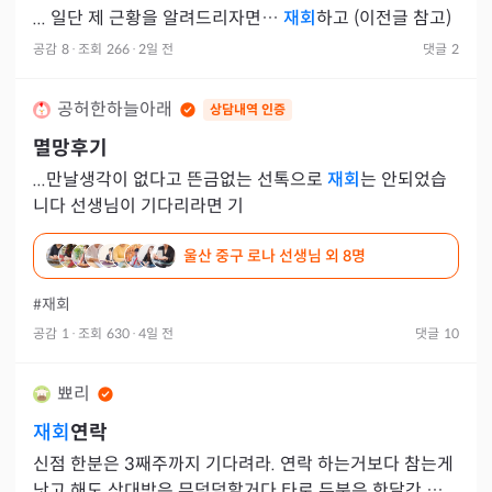
... 일단 제 근황을 알려드리자면…
재회
하고 (이전글 참고)
공감
8
·
조회
266
·
2일 전
댓글
2
공허한하늘아래
상담내역 인증
멸망후기
...만날생각이 없다고 뜬금없는 선톡으로
재회
는 안되었습
니다 선생님이 기다리라면 기
울산 중구 로나 선생님
외 8명
#재회
공감
1
·
조회
630
·
4일 전
댓글
10
뾰리
재회
연락
신점 한분은 3째주까지 기다려라. 연락 하는거보다 참는게
낫고 해도 상대방은 무덤덤할거다 타로 두분은 한달간 상대