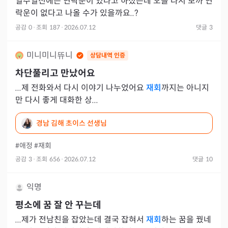
일주일전에는 연락운이 있다고 하셨는데 오늘 다시 보까 연
락운이 없다고 나올 수가 있을까요..?
공감
0
·
조회
187
·
2026.07.12
댓글
3
미니미니뜌니
상담내역 인증
차단풀리고 만났어요
...제 전화와서 다시 이야기 나누었어요
재회
까지는 아니지
만 다시 좋게 대화한 상...
경남 김해 초이스 선생님
#애정
#재회
공감
3
·
조회
656
·
2026.07.12
댓글
10
익명
평소에 꿈 잘 안 꾸는데
...제가 전남친을 잡았는데 결국 잡혀서
재회
하는 꿈을 꿨네