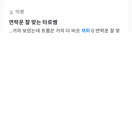
익명
연락운 잘 맞는 타로쌤
...거의 보았는데 흐름은 거의 다 비슷
재회
0 연락운 잘 맞
는 타로쌤 추천 부탁드려요
공감
0
·
조회
345
·
2026.06.22
댓글
8
ㄱㄱㄱㄱ
상담내역 인증
재회
운 ㅜㅜ
5년동안 엄청 친한 남사친 잇엇는데 틈틈히 만나면서 서로
정쌓여서 잠깐 만나고 헤어졋는데 인스타 하나도 안끊고
너무 잘사는척인지 잘사는건지 신경 쓰여서 타로 봣는데ㅜ
인천 부평 로즈 선생님
외 7명
우선
#재회
공감
1
·
조회
992
·
2026.06.21
댓글
10