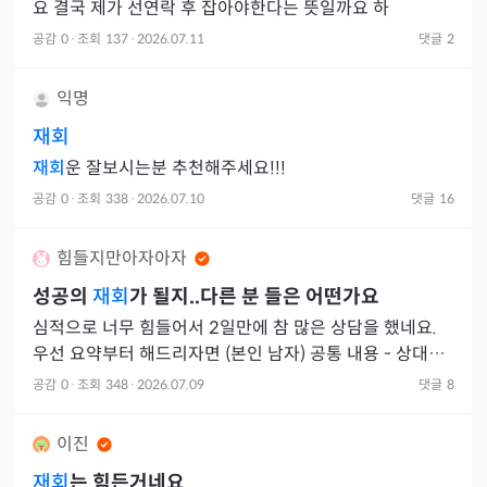
요 결국 제가 선연락 후 잡아야한다는 뜻일까요 하
공감
0
·
조회
137
·
2026.07.11
댓글
2
익명
재회
재회
운 잘보시는분 추천해주세요!!!
공감
0
·
조회
338
·
2026.07.10
댓글
16
힘들지만아자아자
성공의
재회
가 될지..다른 분 들은 어떤가요
심적으로 너무 힘들어서 2일만에 참 많은 상담을 했네요.
우선 요약부터 해드리자면 (본인 남자) 공통 내용 - 상대방
이 너무 지쳐 이별을 원함. 본인의 일에 집중하려고 한다.
공감
0
·
조회
348
·
2026.07.09
댓글
8
(정
이진
재회
는 힘든거네요