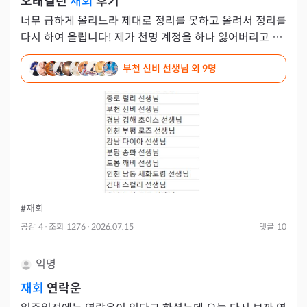
오래걸린
재회
후기
너무 급하게 올리느라 제대로 정리를 못하고 올려서 정리를
다시 하여 올립니다! 제가 천명 계정을 하나 잃어버리고 새
로 파서 나오는 선생님들 외 사진에도 봐주시면 어지간해선
부천 신비 선생님
외 9명
대
#재회
공감
4
·
조회
1276
·
2026.07.15
댓글
10
익명
재회
연락운