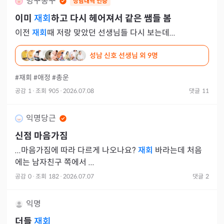
밍꾸뽕꾸
상담내역 인증
이미
재회
하고 다시 헤어져서 같은 쌤들 봄
이전
재회
때 저랑 맞았던 선생님들 다시 보는데...
성남 신호 선생님
외 9명
#재회
#애정
#총운
공감
1
·
조회
905
·
2026.07.08
댓글
11
익명당근
신점 마음가짐
...마음가짐에 따라 다르게 나오나요?
재회
바라는데 처음
에는 남자친구 쪽에서 ...
공감
0
·
조회
182
·
2026.07.07
댓글
2
익명
더들
재회