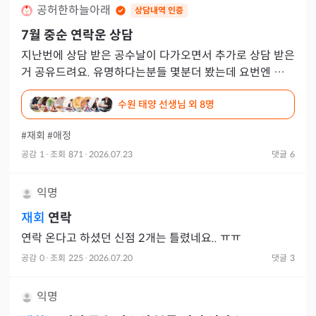
공허한하늘아래
상담내역 인증
7월 중순 연락운 상담
지난번에 상담 받은 공수날이 다가오면서 추가로 상담 받은
거 공유드려요. 유명하다는분들 몇분더 봤는데 요번엔 말씀
하시는게 다 다르네요. ㅎㅇㄷㅇㄱ 다른여자한테 눈돌아감.
수원 태양 선생님
외 8명
마음이
#재회
#애정
공감
1
·
조회
871
·
2026.07.23
댓글
6
익명
재회
연락
연락 온다고 하셨던 신점 2개는 틀렸네요.. ㅠㅠ
공감
0
·
조회
225
·
2026.07.20
댓글
3
익명