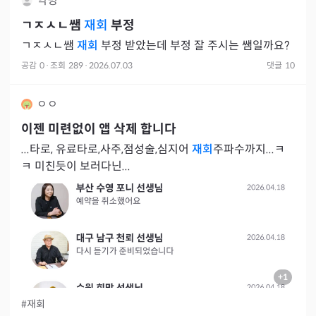
익명
ㄱㅈㅅㄴ쌤
재회
부정
ㄱㅈㅅㄴ쌤
재회
부정 받았는데 부정 잘 주시는 쌤일까요?
공감
0
·
조회
289
·
2026.07.03
댓글
10
ㅇㅇ
이젠 미련없이 앱 삭제 합니다
...타로, 유료타로,사주,점성술,심지어
재회
주파수까지...ㅋ
ㅋ 미친듯이 보러다닌...
+
1
#재회