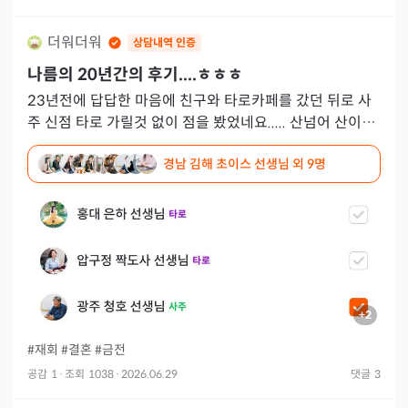
더워더워
상담내역 인증
나름의 20년간의 후기....ㅎㅎㅎ
23년전에 답답한 마음에 친구와 타로카페를 갔던 뒤로 사
주 신점 타로 가릴것 없이 점을 봤었네요..... 산넘어 산이라
고 안좋은 일들이 끝도없이 생기니까 점보는것도 끝나지를
경남 김해 초이스 선생님
외 9명
않더
+
2
#재회
#결혼
#금전
공감
1
·
조회
1038
·
2026.06.29
댓글
3