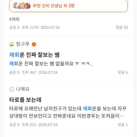
부천 신비 선생님
외 3명
#재회
공감
3
·
조회
1174
·
2026.07.24
댓글
33
힝구루
재회
운 진짜 잘보는 쌤
재회
운 진짜 잘보는 쌤 없을까요 ㅠ ㅋㅋ...
공감
0
·
조회
467
·
2026.07.24
댓글
6
나에요
타로를 보는데
타로에 오래만난 남자친구가 있는데
재회
운을 보는데 자꾸
상대방이 안보인다고 안봐준데요 이런경우는 또처음이라
이런경우도 있나요?
공감
0
·
조회
215
·
2026.07.24
댓글
1