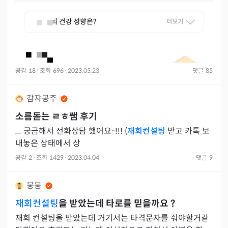
공감
18
·
조회
696
·
2023.05.23
댓글
85
감쟈공주
소름돋는
ㄹㅎ
쌤 후기
... 궁금해서 전화상담 했어요-!!! (
재회컨설팅
받고 카톡 보
내놓은 상태에서 상
공감
2
·
조회
1429
·
2023.04.04
댓글
9
뭉뭉
재회컨설팅
을 받았는데 타로를 믿을까요 ?
재회 컨설팅을 받았는데 거기서는 타격문자를 줘야할거같