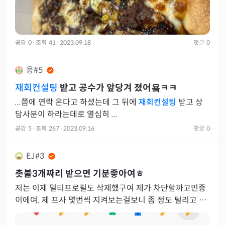
공감
0
·
조회
41
·
2023.09.18
댓글
0
웅#5
재회컨설팅
받고 공수가 앞당겨 졌어욬ㅋㅋ
...쯤에 연락 온다고 하셨는데 그 뒤에
재회컨설팅
받고 상
담사분이 하라는데로 열심히 ...
공감
5
·
조회
267
·
2023.09.16
댓글
0
EJ#3
촛불3개짜리 받으면 기분좋아여ㅎ
저는 이제 멀티프로필도 삭제했구여 제가 차단할까고민중
이에여. 제 프사 몇번씩 지켜보는걸보니 좀 정도 털리고 정
말 자꾸 미운감정들만 올라와요. 2월에 이별당하고 3월달
까지도 힘들었고