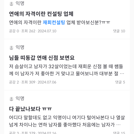
익명
연애의 자격이란 컨설팅 업체
연애의 자격이란
재회컨설팅
업체 받아보신분?ㅠㅠ
공감
0
·
조회
262
·
2024.07.10
댓글
10
익명
님들 띠동갑 연애 신점 보면요
저 슴살이고 남자가 32살이었는데 재회운 신점 볼 때 쌤들
께 이 남자가 저 좋아한 거 맞냐고 물어보니까 대부분 절 좋
아한 적도 없고 이용했다고 하는 겁니다.. 솔직히 한국에선
공감
2
·
조회
309
·
2024.07.06
댓글
5
익명
다 끝났나보다 ㅠㅠ
어디다 말할데도 없고 익명이니 여기다 털어놔본다 나 열살
넘게 차이나는 연하 남자를 좋아했다 처음에는 남자가 먼저
다가와서 나에게 드라마같은 일이 일어나는줄 알았는데 아
공감
3
·
조회
379
·
2024.02.16
댓글
15