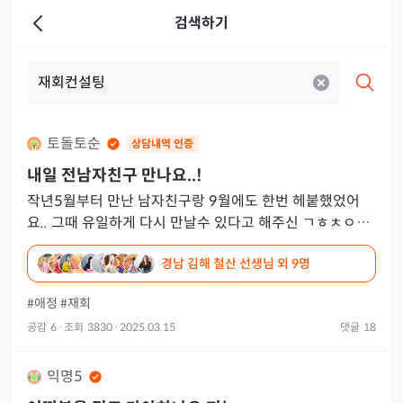
검색하기
토돌토순
상담내역 인증
내일 전남자친구 만나요..!
작년5월부터 만난 남자친구랑 9월에도 한번 헤붙했었어
요.. 그때 유일하게 다시 만날수 있다고 해주신 ㄱㅎㅊㅇㅅ
선생님.. 올해1월달에 크게싸우고 냉전중이었다가 남자친
경남 김해 철산 선생님
외 9명
구는 풀어주려
#애정
#재회
공감
6
·
조회
3830
·
2025.03.15
댓글
18
익명5