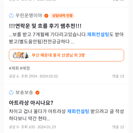
니였다
우린운명이야
상담내역 인증
!!!연락운 및 흐름 후기 쌤추천!!!
...보를 받고 7개월째 기다리고있습니다.
재회컨설팅
도 받아
봤고(별도움안됨)전전긍긍하다 ...
부산 해운대 용국 선생님
외 3명
#재회
#애정
공감
6
·
조회
2924
·
2024.02.02
댓글
13
보송보송
아트라상 아시나요?
차이고 겁나 울다가 아트라상
재회컨설팅
받으려고 글 작성
하다보니 약간 현타...
공감
0
·
조회
635
·
2024.01.23
댓글
12