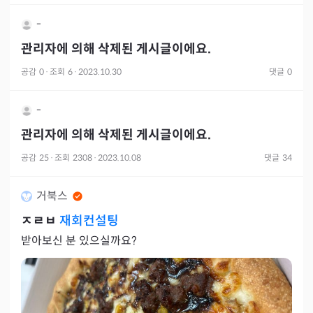
-
관리자에 의해 삭제된 게시글이에요.
공감
0
·
조회
6
·
2023.10.30
댓글
0
-
관리자에 의해 삭제된 게시글이에요.
공감
25
·
조회
2308
·
2023.10.08
댓글
34
거북스
ㅈㄹㅂ
재회컨설팅
받아보신 분 있으실까요?