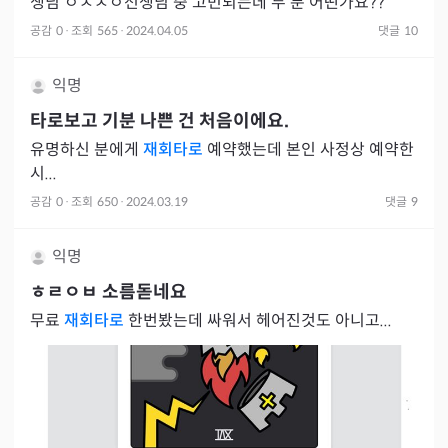
생님 ㅇㅅㅅㅇ선생님 중 고민되는데 두 분 어떤가요??
공감
0
·
조회
565
·
2024.04.05
댓글
10
익명
타로보고 기분 나쁜 건 처음이에요.
유명하신 분에게
재회타로
예약했는데 본인 사정상 예약한
시...
공감
0
·
조회
650
·
2024.03.19
댓글
9
익명
ㅎㄹㅇㅂ
소름돋네요
무료
재회타로
한번봤는데 싸워서 헤어진것도 아니고...