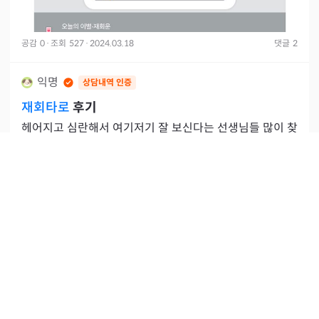
공감
0
·
조회
527
·
2024.03.18
댓글
2
익명
상담내역 인증
재회타로
후기
헤어지고 심란해서 여기저기 잘 보신다는 선생님들 많이 찾
아다녔는데, 천명에서는 ㅇㅅ ㅅㅇㅌㄹ 선생님 정착입니다.
몇몉 좋지 않은 후기들이 이해되지 않을 만큼 저는 잘 맞았
오산 소울타로 선생님
어요. 그
#재회
공감
2
·
조회
883
·
2024.02.27
댓글
4
익명
재회타로
재회 타로 제가 스스로 보는건 재회가 어렵다고 나오는데