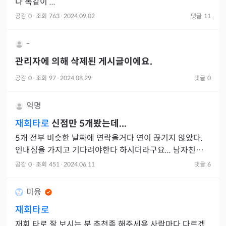
다 똑같이 ...
공감
0
·
조회
763
·
2024.09.02
댓글
11
-
관리자에 의해 삭제된 게시글이에요.
공감
0
·
조회
97
·
2024.08.29
댓글
0
익명
재회타로
신점만 5개봤는데...
5개 전부 비슷한 날짜에 연락올거다 연이 끊기지 않았다.
인내심을 가지고 기다려야한다 하시더라구요... 남자친구랑
좋게 헤어졌다가 제가 다시 엄청 붙잡으면서 관계가 안좋게
공감
0
·
조회
451
·
2024.06.11
댓글
6
끝나버렸
미융
재회타로
재회 타로 잘 보시는 분 추천좀 해주세용 사람마다 다르겠