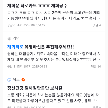
재회운 타로카드 ㅠㅠㅠ 재회공수
ㅇㄱㅈ ㅋㄹ ㄷㄱ ㄷㅅ ㅅㅇ 2분께 꾸준히 보고있는데 재회
가능성여유에 있어서 상반대는 결과가 나와요 ㅜㅜ 혹시 두
분께 타로 보고 공수나 결과 맞으신분계실까요? ㅇㄱㅈ ㅋ
공감
0
·
조회
355
·
2025.04.22
댓글
4
ㄹ 쌤은
익명
재회타로
유명하신분 추천해주세요!!
원하는 대답듣기x 위로x 속마음 보다는 미래가 중요해서 3
개월 내 연락여부 잘 맞추시는 분.. 있으실까유?????? 신타
로 신점 다 포함해서..!! ㅂㅍㄹㅈ쌤한테 봤는데 초긍정
공감
3
·
조회
1077
·
2025.04.13
댓글
14
게르
정신건강 덜해칠만큼만 보시길
보통 재회? 때문에 하시는분들 많을거에요 저도 옛날에 타
로 미쳤을때 하루에 5번 볼때도 있고 신점 사주 , 유튜브 제
너럴 리딩 하루종일 들었는데 이게 좋은 얘기나오면 희망고
공감
8
·
조회
288
·
2025.02.02
댓글
0