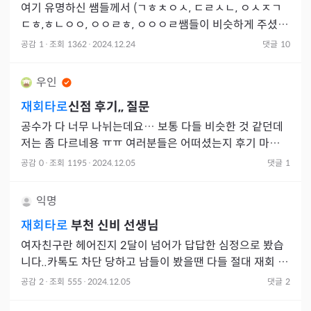
여기 유명하신 쌤들께서 (ㄱㅎㅊㅇㅅ, ㄷㄹㅅㄴ, ㅇㅅㅈㄱ
ㄷㅎ,ㅎㄴㅇㅇ, ㅇㅇㄹㅎ, ㅇㅇㅇㄹ쌤들이 비슷하게 주셨어
요) 연락운 시기랑 재회 가능 시기에 대해 비슷하게 말씀 해
공감
1
·
조회
1362
·
2024.12.24
댓글
10
주셨는데
우인
재회타로
신점 후기,, 질문
공수가 다 너무 나뉘는데요… 보통 다들 비슷한 것 같던데
저는 좀 다르네용 ㅠㅠ 여러분들은 어떠셨는지 후기 마구마
구 댓글 달아주세여… 우선 저는 10월 중순 헤어졌고 일주
공감
0
·
조회
1195
·
2024.12.05
댓글
1
일뒤
익명
재회타로
부천 신비 선생님
여자친구란 헤어진지 2달이 넘어가 답답한 심정으로 봤습
니다..카톡도 차단 당하고 남들이 봤을땐 다들 절대 재회 불
가능하다라고 했는데 신비 선생님이 유일하게 1주일안에
공감
2
·
조회
555
·
2024.12.05
댓글
2
연락운이 좋다