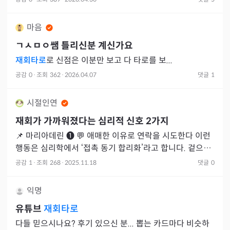
남자친
마음
ㄱㅅㅁㅇ
쌤 틀리신분 계신가요
재회타로
로 신점은 이분만 보고 다 타로를 보...
공감
0
·
조회
362
·
2026.04.07
댓글
1
시절인연
재회가 가까워졌다는 심리적 신호 2가지
📌 마리아데린 ➊ 💬 애매한 이유로 연락을 시도한다 이런
행동은 심리학에서 ‘접촉 동기 합리화’라고 합니다. 겉으로
는 사소한 명분을 말하지만, 실제로는 정서적 연결 상태를
공감
1
·
조회
268
·
2025.11.18
댓글
0
익명
유튜브
재회타로
다들 믿으시나요? 후기 있으신 분... 뽑는 카드마다 비슷하