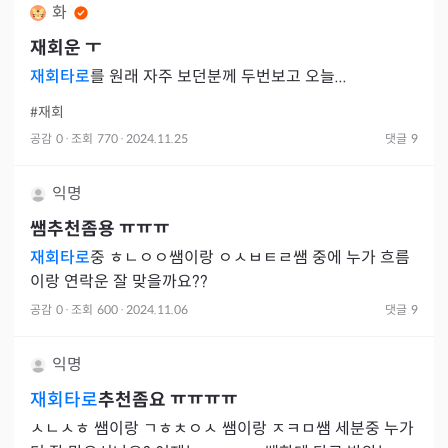
화
재회운 ㅜ
재회타로
를 원래 자주 보던분께 두번보고 오늘...
#재회
공감
0
·
조회
770
·
2024.11.25
댓글
9
익명
쌤추천좀용 ㅠㅠㅠ
재회타로
중 ㅎㄴㅇㅇ쌤이랑 ㅇㅅㅂㅌㄹ쌤 중에 누가 흐름
이랑 연락운 잘 맞을까요??
공감
0
·
조회
600
·
2024.11.06
댓글
9
익명
재회타로
추천좀요 ㅠㅠㅠㅠ
ㅅㄴㅅㅎ 쌤이랑 ㄱㅎㅊㅇㅅ 쌤이랑 ㅈㅋㅁ쌤 세분중 누가