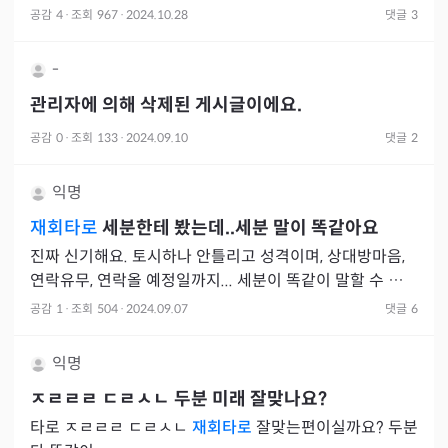
공감
4
·
조회
967
·
2024.10.28
댓글
3
-
관리자에 의해 삭제된 게시글이에요.
공감
0
·
조회
133
·
2024.09.10
댓글
2
익명
재회타로
세분한테 봤는데..세분 말이 똑같아요
진짜 신기해요. 토시하나 안틀리고 성격이며, 상대방마음,
연락유무, 연락올 예정일까지... 세분이 똑같이 말할 수 있나
싶을정도로..^^..놀랬네요..
공감
1
·
조회
504
·
2024.09.07
댓글
6
익명
ㅈㄹㄹㄹ ㄷㄹㅅㄴ
두분 미래 잘맞나요?
타로 ㅈㄹㄹㄹ ㄷㄹㅅㄴ
재회타로
잘맞는편이실까요? 두분