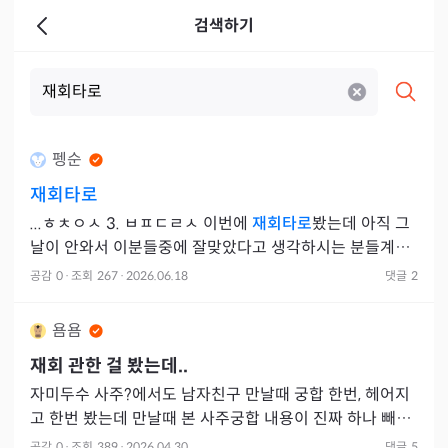
검색하기
펭순
재회타로
...ㅎㅊㅇㅅ 3. ㅂㅍㄷㄹㅅ 이번에
재회타로
봤는데 아직 그
날이 안와서 이분들중에 잘맞았다고 생각하시는 분들계실
까요????
공감
0
·
조회
267
·
2026.06.18
댓글
2
욤욤
재회 관한 걸 봤는데..
자미두수 사주?에서도 남자친구 만날때 궁합 한번, 헤어지
고 한번 봤는데 만날때 본 사주궁합 내용이 진짜 하나 빼고
는 다 맞았고 헤어져서 본 것도 제 성향같은 거 빼고는 정말
공감
0
·
조회
389
·
2026.04.30
댓글
5