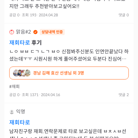
지만 그래두 추천받아보고싶어요!!
공감
0
·
조회
193
·
2024.04.28
댓글
0
맑음#2
상담내역 인증
재회타로
후기
ㄴㅇ ㅂㅂ ㄷㄱ ㄴㄱ ㅂㅇ 신점봐주신분도 인연안끝났다 하
셨는데ㅜㅜ 시원시원 하게 풀어주셨어요 두분다 진심어리
게 풀어주셨고 저보고 재회가 안되는것도 아니지만 확실히
경남 김해 효산 선생님
외 3명
된다고 볼수
#재회
공감
0
·
조회
1371
·
2024.04.16
댓글
2
익명
재회타로
남자친구랑 재회.연락문제로 타로 보고싶은데 ㅂㅊㅅㅂ선