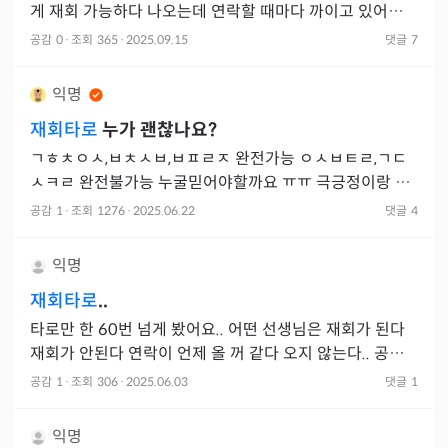
게 재회 가능하다 나오는데 연락할 때마다 까이고 있어
요....
공감
0
·
조회
365
·
2025.09.15
댓글
7
익명
재회타로
누가 괜찮나요?
ㄱㅎㅊㅇㅅ,ㅂㅊㅅㅂ,ㅂㅍㄹㅈ 완전가능 ㅇㅅㅂㅌㄹ,ㄱㄷ
ㅅㅋㄹ 완전불가능 누굴믿어야할까요 ㅠㅠ 극긍정이랑 극
부정이라서 ㅠ
공감
1
·
조회
1276
·
2025.06.22
댓글
4
익명
재회타로
..
타로만 한 60번 넘게 봤어요.. 어떤 선생님은 재회가 된다
재회가 안된다 연락이 언제 올 꺼 같다 오지 않는다.. 공수
기간에 연락을 제가 보냈어서 맞다 틀리다 할 수 없었고
공감
1
·
조회
306
·
2025.06.03
댓글
1
익명