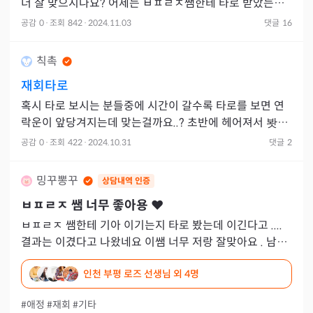
더 잘 맞으시나요? 어제는 ㅂㅍㄹㅈ쌤한테 타로 받았는데
긍정나왔어요
공감
0
·
조회
842
·
2024.11.03
댓글
16
칙촉
재회타로
혹시 타로 보시는 분들중에 시간이 갈수록 타로를 보면 연
락운이 앞당겨지는데 맞는걸까요..? 초반에 헤어져서 봣을
땐(10월초) 11월12월 말씀해주셨긴 한데 어제 봣을때는
공감
0
·
조회
422
·
2024.10.31
댓글
2
2주에서
밍꾸뽕꾸
상담내역 인증
ㅂㅍㄹㅈ
쌤 너무 좋아용 ❤️
ㅂㅍㄹㅈ 쌤한테 기아 이기는지 타로 봤는데 이긴다고 ....
결과는 이겼다고 나왔네요 이쌤 너무 저랑 잘맞아요 . 남자
친구랑 무슨 문제있다고 말안해듀 알아보시고 척척 뽑아주
인천 부평 로즈 선생님
외 4명
시고 흐
#애정
#재회
#기타