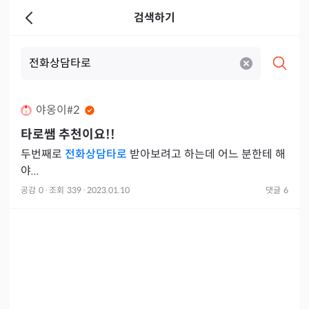
검색하기
야옹이#2
타로쌤 추천이요!!
두번째로
전화상담타로
받아보려고 하는데 어느 분한테 해
야...
공감
0
·
조회
339
·
2023.01.10
댓글
6