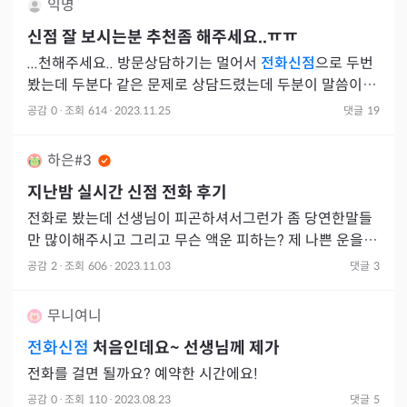
익명
신점 잘 보시는분 추천좀 해주세요..ㅠㅠ
...천해주세요.. 방문상담하기는 멀어서
전화신점
으로 두번
봤는데 두분다 같은 문제로 상담드렸는데 두분이 말씀이 너
무 달라서 누굴
공감
0
·
조회
614
·
2023.11.25
댓글
19
하은#3
지난밤 실시간 신점 전화 후기
전화로 봤는데 선생님이 피곤하셔서그런가 좀 당연한말들
만 많이해주시고 그리고 무슨 액운 피하는? 제 나쁜 운을
무당이 받아주거나 없애주는걸해야한다는데 그게 뭔지 모
공감
2
·
조회
606
·
2023.11.03
댓글
3
르겠어요 ㅋㅋㅋㅋ
무니여니
전화신점
처음인데요~ 선생님께 제가
전화를 걸면 될까요? 예약한 시간에요!
공감
0
·
조회
110
·
2023.08.23
댓글
5