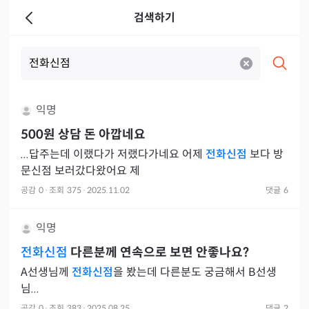
검색하기
익명
500원 상담 돈 아깝네요
...답주는데 이랬다가 저랬다가네요 어제
전화신점
보다 방
문신점 보러갔다왔어요 제
공감
0
·
조회
375
·
2025.11.02
댓글
6
익명
전화신점
다른분께 연속으로 보면 안좋나요?
A선생님께
전화신점
을 봤는데 다른분도 궁금해서 B선생
님...
공감
0
·
조회
383
·
2025.08.25
댓글
2