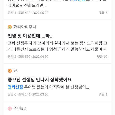
싶어요ㅎ 전화드리면 ...
공감
1
·
조회
432
·
2022.05.22
댓글
5
하리아리후니
천명 첫 이용인데....하...
전화 신점은 제가 첨이라서 실제가서 보는 점사느낌이랑 크
게 다른건지 모르겠는데 엄청 급하게 말씀하시고 하물며 내
성격 하나도 못맞추시길래 아 돈날렸다 생각들었고 혹시나
공감
2
·
조회
530
·
2022.04.30
댓글
10
다른것도 틀리
묘
좋으신 선생님 만나서 정착했어요
전화신점
두어번 봤는데 마지막에 본 선생님이...
공감
0
·
조회
146
·
2022.03.30
댓글
1
뚜비#2