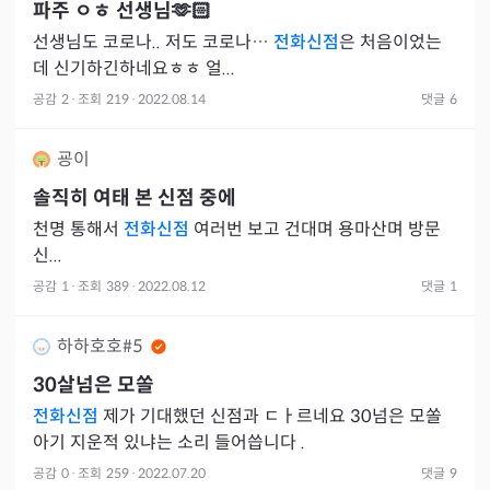
파주
ㅇㅎ
선생님🫶🏻
선생님도 코로나.. 저도 코로나…
전화신점
은 처음이었는
데 신기하긴하네요ㅎㅎ 얼...
공감
2
·
조회
219
·
2022.08.14
댓글
6
굥이
솔직히 여태 본 신점 중에
천명 통해서
전화신점
여러번 보고 건대며 용마산며 방문
신...
공감
1
·
조회
389
·
2022.08.12
댓글
1
하하호호#5
30살넘은 모쏠
전화신점
제가 기대했던 신점과 ㄷㅏ르네요 30넘은 모쏠
아기 지운적 있냐는 소리 들어씁니다 .
공감
0
·
조회
259
·
2022.07.20
댓글
9