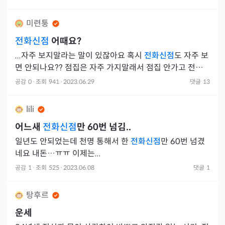
미련퉁
전화신점
어때요?
...자주 보지말라는 말이 있잖아요 혹시
전화신점
도 자주 보
면 안되나요?? 점집은 자주 가지말래서 점집 안가고 전화
로 하고 있는딩..
공감
0
·
조회
941
·
2023.06.29
댓글
13
lili
어느새
전화신점
만 60번 넘김..
일년도 안되었는데 천명 통해서 한
전화신점
만 60번 넘겼
네요 내돈…ㅠㅠ 이제는...
공감
1
·
조회
525
·
2023.06.08
댓글
1
탕후르
운세