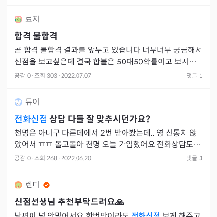
료지
합격 불합격
곧 합격 불합격 결과를 앞두고 있습니다 너무너무 궁금해서
신점을 보고싶은데 결국 합불은 50대50확률이고 보시는
분마다 공수가 다를거같아서 뭔가 망설여지네요 그리고 지
공감
0
·
조회
303
·
2022.07.07
댓글
1
금 제가 삼재라
듀이
전화신점
상담 다들 잘 맞추시던가요?
천명은 아니구 다른데에서 2번 받아봤는데.. 영 신통치 않
았어서 ㅠㅠ 돌고돌아 천명 오늘 가입했어요 전화상담도 많
이 하시던데.. 다들 만족하시는지...? 궁금합나다!!
공감
0
·
조회
268
·
2022.06.20
댓글
3
렌디
신점선생님 추천부탁드려요🙏
남편이 넘 안믿어서요 한번만이라도
전화신점
보게 해주고