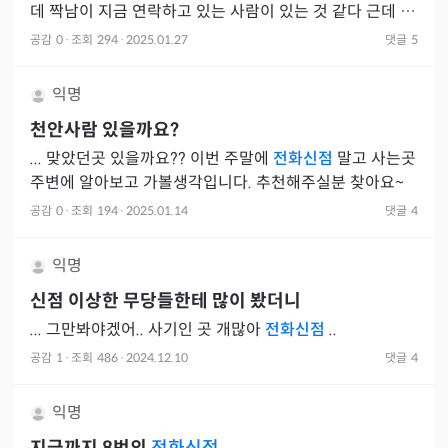
데 짝남이 지금 연락하고 있는 사람이 있는 것 같다 근데 잘
되고 있는 것 같진 않다고 말씀하셔서 멘붕하고 두 번째로
공감
0
·
조회
294
·
2025.01.27
댓글
5
다른 분
익명
천안사람 있을까요?
... 맞았던곳 있을까요?? 이번 주말에
전화신점
말고 사는곳
주변에 알아보고 가볼생각입니다. 추천해주실분 찾아요~
공감
0
·
조회
194
·
2025.01.14
댓글
4
익명
신점 이상한 무당들한테 많이 봤더니
... 그만봐야겠어.. 사기인 곳 개많아
전화신점
..
공감
1
·
조회
486
·
2024.12.10
댓글
4
익명