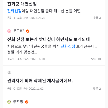
전화랑 대면신점
전화신점
이랑 대면신점 둘다 해보신 분들 어떤...
공감
1
·
조회
245
·
2023.03.27
댓글
3
뽀또#2
전화 신점 보는게 맞나싶다 하면서도 보게되네
처음으로 무당과년된꿈들을 꿔서
전화신점
보게됬는데 ..
정말 이게 맞는건...
공감
0
·
조회
266
·
2023.02.01
댓글
13
-
관리자에 의해 삭제된 게시글이에요.
공감
0
·
조회
94
·
2022.11.03
댓글
2
뿌꾸밍