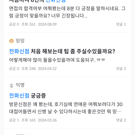
지금까지 8번의
전화신점
면접의 합격여부 여쭤봤는데 8분 다 긍정을 말하시네요. 그
럼 긍정이 맞을까요? 너무 긴장됩니다...
공감
0
·
조회
261
·
2024.08.09
댓글
1
밍밍
전화신점
처음 해보는데 팁 좀 주실수있을까요?
어떻게해야 많이 들을수있을까여 도움되구..ㅠㅠ
공감
0
·
조회
248
·
2024.04.22
댓글
2
익명
전화신점
궁금증
방문신점은 꽤 봤는데, 호기심에 연애운 여쭤보려다가 30
대접어들면서 신병 날 수 있다하시는데 좋은것만 뭐 믿긴하
지만 넘 맘이 찝찝하네용 …..
공감
1
·
조회
165
·
2024.03.26
댓글
2