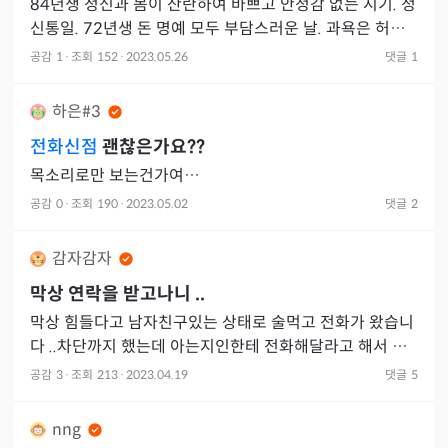
84년생 정신과 몸이 산란하여 바쁘고 안정감 없는 시기. 정
신통일. 72년생 돈 명예 모두 부담스러운 날. 과욕은 허탈
감 초래. 근검절약. 60년생 뒤로 자빠져도 코가 깨지듯
공감
1
·
조회
152
·
2023.05.26
댓글
1
하은#3
전화신점
괜찮은가요??
목소리로만 보는건가여…
공감
0
·
조회
190
·
2023.05.02
댓글
2
감자감자
막상 연락을 받고나니 ..
막상 힘들다고 남자친구있는 상태로 술먹고 전화가 왔습니
다 ..차단까지 했는데 아는지인한테 전화해달라고 해서 고
민하다가 전화를 했죠 .. 힘들다고 너는 행복하게 사는데 자
공감
3
·
조회
213
·
2023.04.19
댓글
5
기는 너무
nng