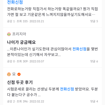
전화신점
전화로하눈거랑 직접가서 하는거랑 똑같을까요? 뭔가 직접
가면 절 보고 기운같은게 느껴지지않을까싶기도해서요ㅠ
ㅠ
공감
1
·
조회
335
·
2022.03.21
댓글
5
프리지아
나이가 궁금해요
...이른나이인가 싶기도한데 관심이많아서
전화신점
을 몇번
본적이있는데 신기해서 자꾸보고...
공감
0
·
조회
309
·
2022.03.07
댓글
6
묘
신점 두곳 후기
시험운세로 끌리는 선생님 두분께
전화신점
받았어요. 두분
다 붙는다구 공수가 ...
공감
2
·
조회
396
·
2022.02.22
댓글
4