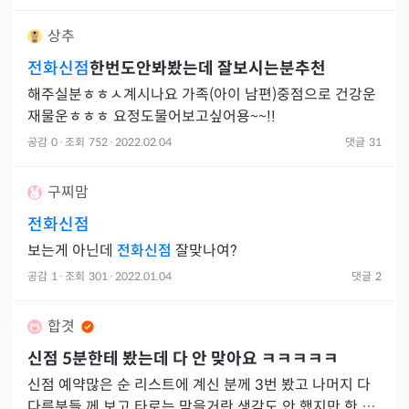
상추
전화신점
한번도안봐봤는데 잘보시는분추천
해주실분ㅎㅎㅅ계시나요 가족(아이 남편)중점으로 건강운
재물운ㅎㅎㅎ 요정도물어보고싶어용~~!!
공감
0
·
조회
752
·
2022.02.04
댓글
31
구찌맘
전화신점
보는게 아닌데
전화신점
잘맞나여?
공감
1
·
조회
301
·
2022.01.04
댓글
2
합겻
신점 5분한테 봤는데 다 안 맞아요 ㅋㅋㅋㅋㅋ
신점 예약많은 순 리스트에 계신 분께 3번 봤고 나머지 다
다른분들 께 보고 타로는 맞을거란 생각도 안 했지만 한 번