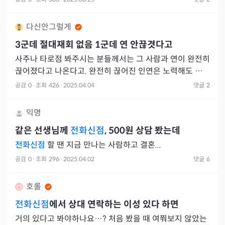
다신안그럴게
3군데 절대재회 없음 1군데 연 안끊겻다고
사주나 타로점 봐주시는 분들께서는 그 사람과 연이 완전히
끊어졌다고 나온다고. 완전히 끊어진 인연은 노력해도 안된
다고 하는데 딱 한분이 신점보시는분인데 아직 연이 안끊어
공감
0
·
조회
426
·
2025.04.04
댓글
2
졋다고 하네
익명
같은 선생님께
전화신점
, 500원 상담 봤는데
전화신점
할 땐 지금 만나는 사람하고 결혼...
공감
0
·
조회
296
·
2025.04.02
댓글
6
호롤
전화신점
에서 상대 연락하는 이성 있다 하면
거의 있다고 봐야하나요…? 처음 봤을 때 여쭤보지 않았는