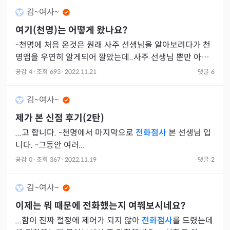
김~여사~
여기(천명)는 어떻게 왔나요?
-천명에 처음 온것은 원래 사주 선생님을 알아보려다가 천
명앱을 우연히 알게되어 깔았는데..사주 선생님 뿐만 아니
라 신점, 심지어는 타로 선생님들도 엄청..많죠잉~ 😱
공감
4
·
조회
693
·
2022.11.21
댓글
6
김~여사~
제가 본 신점 후기(2탄)
...고 합니다. -천명에서 마지막으로
전화점사
본 선생님 입
니다. -그동안 여러...
공감
0
·
조회
367
·
2022.11.19
댓글
2
김~여사~
이제는 뭐 때문에 전화했는지 여쭤보시네요?
...함이 진짜 절정에 제어가 되지 않아
전화점사
를 드렸는데