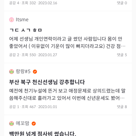
하고 미쳐버릴것같아서 진짜 제가 사는지역에서 방문점사
공감
4
·
조회
332
·
2023.02.16
댓글
0
만보다가 우연히 S
Itsme
ㄱㄷ ㅅㄱ ㅎㅁ
어제 선생님 개인연락이라고 글 썼던 사람입니다 몸이 안
좋았어서 ( 이유없이 기운이 많이 빠지더라고요) 건강 점사
를 잘 보신다고 해서 점사를 보았습니다 후기도 좋았구요
공감
2
·
조회
550
·
2023.01.27
댓글
5
부적이
랑랑#5
부산 북구 천신선생님 강추합니다
예전에 천기누설에 뜬거 보고 애정문제로 상의드렸는데 말
씀해주신대로 흘러가고 있어서 이번에 신년운세도 봤어요.
제 일년 전반적인 조심해야 할 부분 좋을 부분 다 알려주시
공감
1
·
조회
467
·
2023.01.01
댓글
8
고 가족에
에꼬맘
백만원 넘게 점사비 썼습니다.