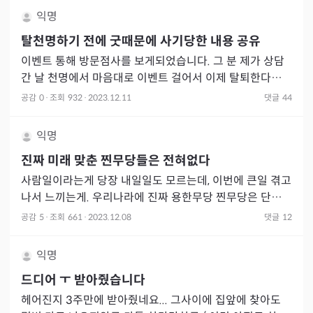
익명
탈천명하기 전에 굿때문에 사기당한 내용 공유
이벤트 통해 방문점사를 보게되었습니다. 그 분 제가 상담
간 날 천명에서 마음대로 이벤트 걸어서 이제 탈퇴한다고
개인번호 알려주고 진짜 그날 탈퇴했구요 제가 방문점사 처
공감
0
·
조회
932
·
2023.12.11
댓글
44
음이라 하니
익명
진짜 미래 맞춘 찐무당들은 전혀없다
사람일이라는게 당장 내일일도 모르는데, 이번에 큰일 겪고
나서 느끼는게. 우리나라에 진짜 용한무당 찐무당은 단한명
도 없다는걸 다시한번 느꼈다. 허나, 무당들이 조상바람이
공감
5
·
조회
661
·
2023.12.08
댓글
12
분다, 신바람
익명
드디어 ㅜ 받아줬습니다
헤어진지 3주만에 받아줬네요... 그사이에 집앞에 찾아도