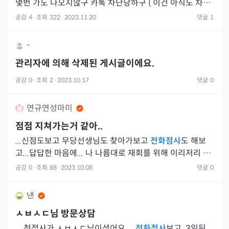
몇번 가도 나오지않구 카톡 차단당하구 ( 이건 아직도 차단
중) 문자로 말해도 답도 없더니 14일 이틀전에 14일쯤 만
공감
4
·
조회
322
·
2023.11.20
댓글
1
나자
-
관리자에 의해 삭제된 게시글이에요.
공감
0
·
조회
2
·
2023.10.17
댓글
0
연규연성마미
점점 지쳐가는거 같아..
...신점도보고 무당선생님도 찾아가보고
전화점사
도 해보
고...답답한 마음에... 나 나름대로 재회를 위해 이리저리 발
버둥쳤던거같
공감
0
·
조회
88
·
2023.10.08
댓글
0
낸
ㅅㅂㅅㄷ
님 방문상담
... 첫점사가 ㅅㅂㅅㄷ님이셨어요....
전화점사
보고..3일뒤