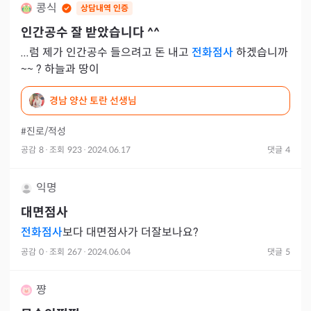
콩식
상담내역 인증
인간공수 잘 받았습니다 ^^
...럼 제가 인간공수 들으려고 돈 내고
전화점사
하겠습니까
~~ ? 하늘과 땅이
경남 양산 토란 선생님
#진로/적성
공감
8
·
조회
923
·
2024.06.17
댓글
4
익명
대면점사
전화점사
보다 대면점사가 더잘보나요?
공감
0
·
조회
267
·
2024.06.04
댓글
5
쨩