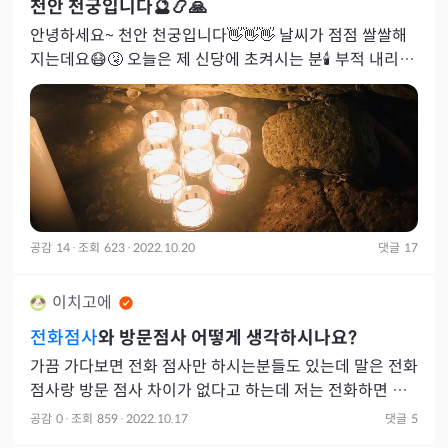
천안 천궁입니다🔮📿🙏
안녕하세요~ 천안 천궁입니다👋👋👋 날씨가 점점 쌀쌀해
지는데요😷🤧 오늘은 제 신당에 초켜시는 분🕯️ 부적 내리신
분🧧들 위해서 용궁기도 다녀왔습니다🙏🔮 가서 한분
공감
14
·
조회
623
·
2022.10.20
댓글
17
이치고에
전화점사
와 방문점사 어떻게 생각하시나요?
가끔 가다보면 전화 점사만 하시는분들도 있는데 말은 전화
점사랑 방문 점사 차이가 없다고 하는데 저는 전화하면 한
번 방문했으면 좋겠다는 소리 꼭 듣고 전화로 했을때랑 방
공감
0
·
조회
859
·
2022.10.17
댓글
5
문했을 때