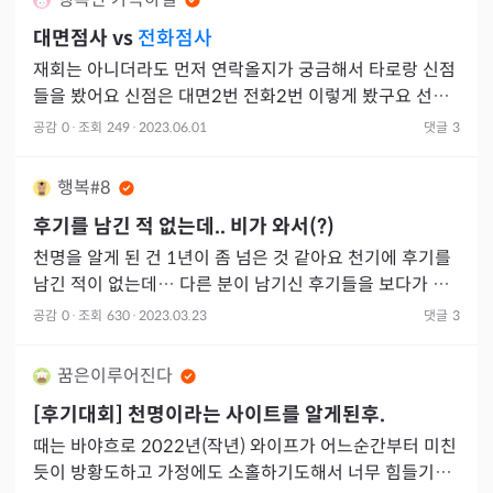
대면점사 vs
전화점사
재회는 아니더라도 먼저 연락올지가 궁금해서 타로랑 신점
들을 봤어요 신점은 대면2번 전화2번 이렇게 봤구요 선생
님들마다 자세한 내용 특히 제 기준 중요한 내용은 반대되
공감
0
·
조회
249
·
2023.06.01
댓글
3
는부분도 꽤
행복#8
후기를 남긴 적 없는데.. 비가 와서(?)
천명을 알게 된 건 1년이 좀 넘은 것 같아요 천기에 후기를
남긴 적이 없는데… 다른 분이 남기신 후기들을 보다가 그
냥 고마우신 선생님들 생각이 나더라구요!! 전 가끔 맘이 힘
공감
0
·
조회
630
·
2023.03.23
댓글
3
들
꿈은이루어진다
[후기대회] 천명이라는 사이트를 알게된후.
때는 바야흐로 2022년(작년) 와이프가 어느순간부터 미친
듯이 방황도하고 가정에도 소홀하기도해서 너무 힘들기도