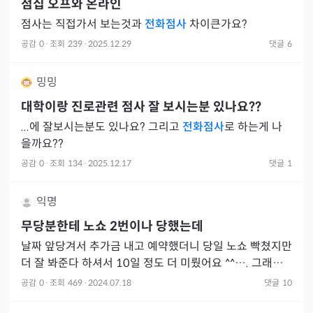
점집 오프와 온라인
점사는 직접가서 보는것과
전화점사
차이큰가요?
공감
0
·
조회
239
·
2025.12.29
댓글
6
밍밍
대학이랑 진로관련 점사 잘 보시는분 있나요??
...에 잘보시는분도 있나요? 그리고
전화점사
로 하는게 나
을까요??
공감
0
·
조회
134
·
2025.12.17
댓글
1
익명
무당분한테 노쇼 2번이나 당했는데
날짜 앞당겨서 추가금 내고 예약했더니 당일 노쇼 빡쳤지만
더 잘 봐준다 하셔서 10일 정도 더 미뤘어요 ^^…. 그래서
오늘 대면점사라 아침에 방문해도 된다는 확인까지 하고 1
공감
0
·
조회
469
·
2024.07.18
댓글
10
시