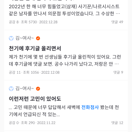
2022년 한 해 너무 힘들었고(삼재) 사기꾼/나르시시스트
같은 남자를 만나서 의문점 투성이었습니다. 그 수상한 남
자는 만난지 얼마 되지도 않아서 결혼을 엄청 추진했기때문
공감
8
·
조회
5730
·
2022.12.28
댓글
49
에...
김~여사~
천기에 후기글 올리면서
제가 천기에 몇 번 선생님들 후기글 올린적이 있어요. 그런
데 후기글에 댓글 보면. 공수 나가리 났다고, 저랑은 안 맞았
어요 등등 이런 내용을 댓글 달 수는 있다고 생각합니다.단
공감
11
·
조회
1056
·
2022.12.08
댓글
9
제
김~여사~
이런저런 고민이 있어도
... 고민 때문에 너무 답답해서 새벽에
전화점사
봤는데 천
기에서 언급되신 적 있는...
공감
0
·
조회
290
·
2022.11.22
댓글
12