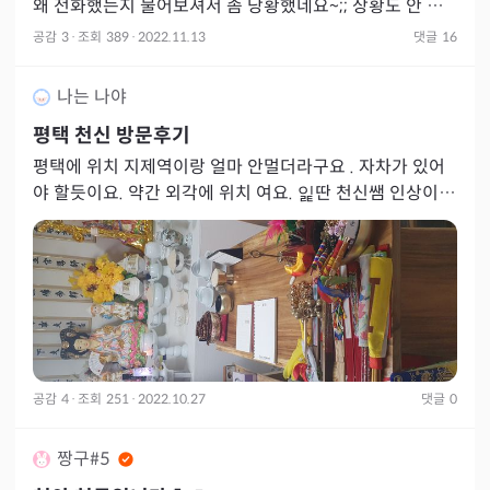
왜 전화했는지 물어보셔서 좀 당황했네요~;; 상황도 안 좋
은데 이유없는 우울
공감
3
·
조회
389
·
2022.11.13
댓글
16
나는 나야
평택 천신 방문후기
평택에 위치 지제역이랑 얼마 안멀더라구요 . 자차가 있어
야 할듯이요. 약간 외각에 위치 여요. 잁딴 천신쌤 인상이
좋으시구요. 성격도 털털하니 딥따 편하게 해주는 스타일~
공감
4
·
조회
251
·
2022.10.27
댓글
0
짱구#5