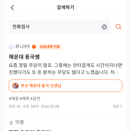
검색하기
루나99
상담내역 인증
해운대 용국쌤
요즘 정말 무당이 많죠. 그중에는 안타깝게도 시간이지나면
친했다가도 또 돈 밝히는 무당도 많다고 느꼈습니다. 처음
가면 초 켜라, 부적 해라, 100일은 해야 한다는 말부터 반복
부산 해운대 용국 선생님
되
#애정
#재회
#금전
공감
10
·
조회
1870
·
2026.02.28
댓글
7
익명