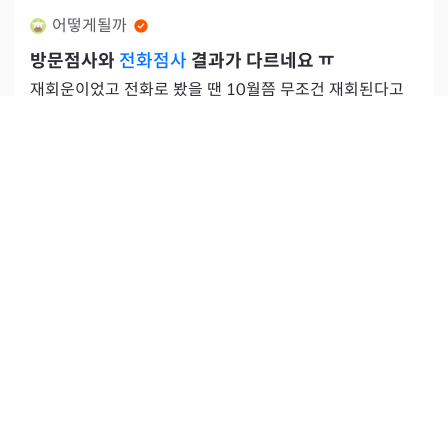
어떻게될까
방문점사와
전화점사
결과가 다르네요 ㅠ
재회운이었고 전화로 봤을 땐 10월쯤 무조건 재회된다고
하셨어요. 근데 방문으로 보면 더 잘보시지 않을까 해서 방
문했더니..단호하게 인연이 끊어졌다고 ㅠㅠㅠ 전화로 봤었
공감
4
·
조회
338
·
2022.09.10
댓글
7
다는 얘기
-
관리자에 의해 삭제된 게시글이에요.
공감
13
·
조회
873
·
2022.08.29
댓글
21
밍밍이#2
부평
ㅁㅅ
쌤
하 작년에 예약하고 잊고 있다가 캘린더 보구 이틀 뒤에 예
약되어있는거 확인 했네요ㅎ 그때 고민과는 완전히 다른 고
민이라 그냥 전반적인 걸 물어보려하는데 오랜만에 점사보
공감
2
·
조회
664
·
2022.08.20
댓글
22