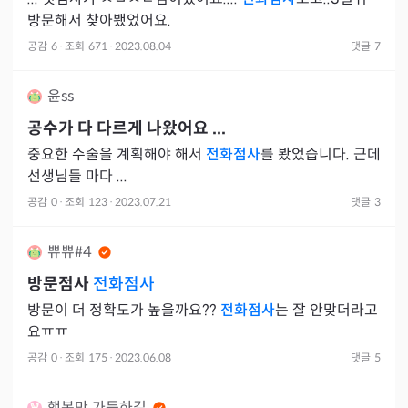
방문해서 찾아뵀었어요.
공감
6
·
조회
671
·
2023.08.04
댓글
7
윤ss
공수가 다 다르게 나왔어요 ...
중요한 수술을 계획해야 해서
전화점사
를 봤었습니다. 근데
선생님들 마다 ...
공감
0
·
조회
123
·
2023.07.21
댓글
3
쀼쀼#4
방문점사
전화점사
방문이 더 정확도가 높을까요??
전화점사
는 잘 안맞더라고
요ㅠㅠ
공감
0
·
조회
175
·
2023.06.08
댓글
5
행복만 가득하길