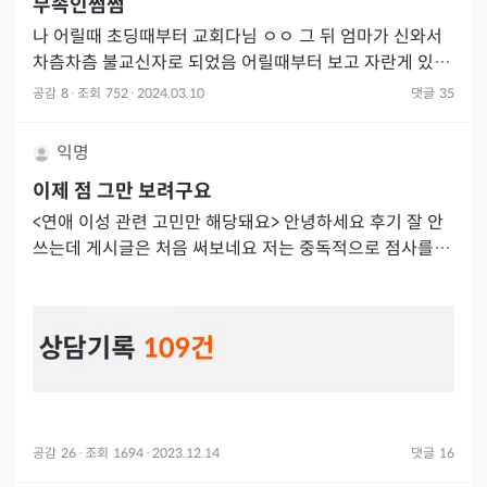
무속인쩜쩜
나 어릴때 초딩때부터 교회다님 ㅇㅇ 그 뒤 엄마가 신와서
차츰차츰 불교신자로 되었음 어릴때부터 보고 자란게 있어
서 그런가 원래 무당들은 사람 죽는 날짜 원래 맞추는거고 ,
공감
8
·
조회
752
·
2024.03.10
댓글
35
최소
익명
이제 점 그만 보려구요
<연애 이성 관련 고민만 해당돼요> 안녕하세요 후기 잘 안
쓰는데 게시글은 처음 써보네요 저는 중독적으로 점사를 봤
던것같아요 그냥 타로도 보긴했는데 솔직히 타로는 싹다 공
수틀려서 영
공감
26
·
조회
1694
·
2023.12.14
댓글
16