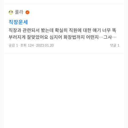
룰라
직장운세
직장과 관련되서 봤는데 확실히 직원에 대한 얘기 너무 똑
부러지게 잘맞았어요 심지어 화장법까지 어떤지…그사람
이 자기가 공주병인거까지 있는걸 알구 있었더라구요 ㅎ
공감
1
·
조회
124
·
2023.01.20
댓글
1