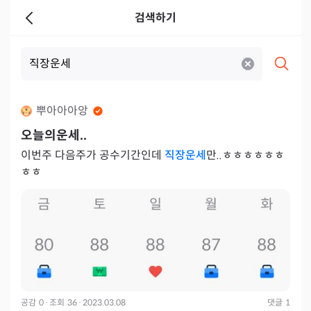
검색하기
뿌아아아앙
오늘의운세..
이번주 다음주가 공수기간인데
직장운세
만..ㅎㅎㅎㅎㅎㅎ
ㅎㅎ
공감
0
·
조회
36
·
2023.03.08
댓글
1