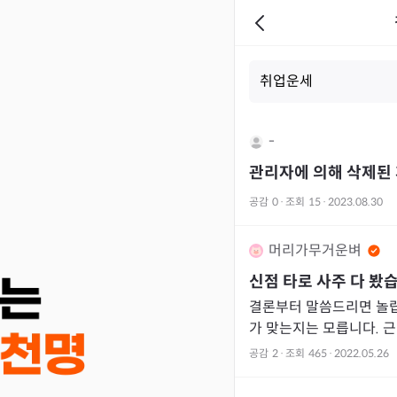
-
관리자에 의해 삭제된
공감
0
·
조회
15
·
2023.08.30
머리가무거운벼
신점 타로 사주 다 봤
결론부터 말씀드리면 놀랍습
가 맞는지는 모릅니다. 근데 
타로 1회 사주1회 사주만 타 
공감
2
·
조회
465
·
2022.05.26
취