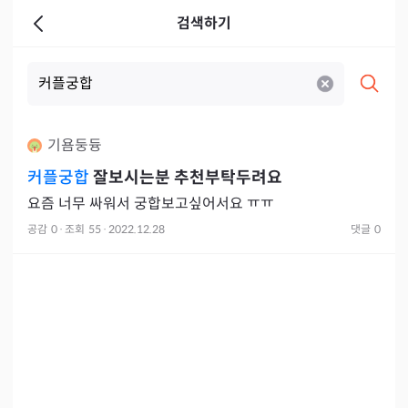
검색하기
기욤둥듕
커플궁합
잘보시는분 추천부탁두려요
요즘 너무 싸워서 궁합보고싶어서요 ㅠㅠ
공감
0
·
조회
55
·
2022.12.28
댓글
0