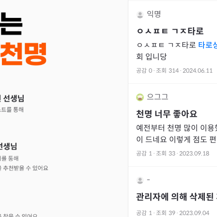
익명
ㅇㅅㅍㅌ ㄱㅈ
타로
ㅇㅅㅍㅌ ㄱㅈ타로
타로
회 입니당
공감
0
·
조회
314
·
2024.06.11
으그그
천명 너무 좋아요
예전부터 천명 많이 이용
이 드네요 이렇게 점도 편
세도 보니까 마음이 너무
공감
1
·
조회
33
·
2023.09.18
든 일들이
-
관리자에 의해 삭제된
공감
1
·
조회
39
·
2023.09.04