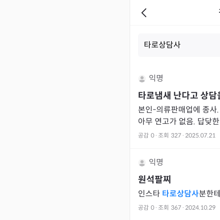
익명
타로냄새 난다고 상담
본인-의류판매업에 종사.
아무 연고가 없음. 답닺한
혹 봄. 오늘 뭔가 꼬이는 일이 있어서 타로상담 요청했는네,
공감
0
·
조회
327
·
2025.07.21
2
익명
원석팔찌
인스타
타로상담사
분한테
공감
0
·
조회
367
·
2024.10.29