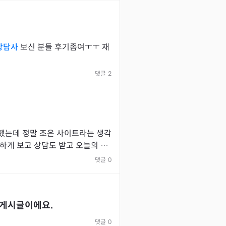
상담사
보신 분들 후기좀여ㅜㅜ 재
댓글
2
했는데 정말 조은 사이트라는 생각
하게 보고 상담도 받고 오늘의 운
 든든하고 좋네요 ㅜㅜ 그동안 힘
댓글
0
 게시글이에요.
댓글
0