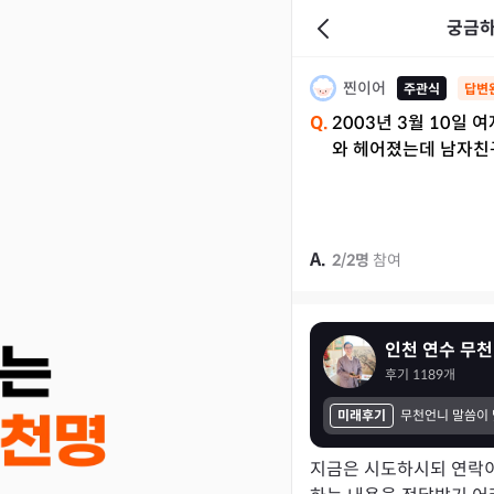
궁금하
찐이어
주관식
답변
Q.
2003년 3월 10일 
와 헤어졌는데 남자친
A.
2
/
2
명
참여
인천 연수 무천
후기
1189
개
미래후기
지금은 시도하시되 연락이