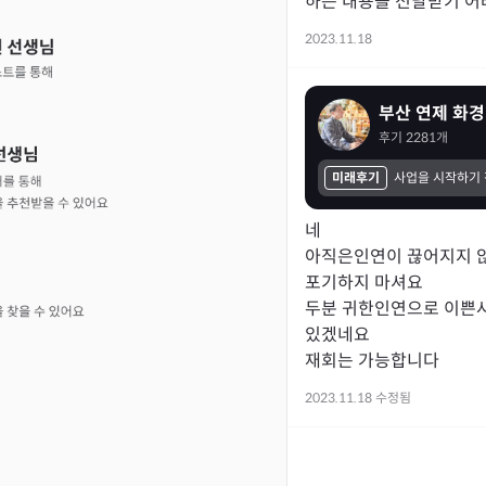
하는 내용을 전달받기 어
2023.11.18
부산 연제 화경
후기
2281
개
미래후기
네

아직은인연이 끊어지지 않
포기하지 마셔요

두분 귀한인연으로 이쁜
있겠네요

재회는 가능합니다 
2023.11.18 수정됨