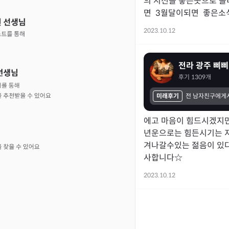
의 시선을 좋은곳으로 돌
면  3월달이되면  좋은
2023.10.12
전라 광주 삐삐
후기
1309
개
미래후기
에고 마음이 힘드시겠지만
년운으로는 힘든시기는 
겨나갈수있는 젊음이 있
사합니다☆
2023.10.12