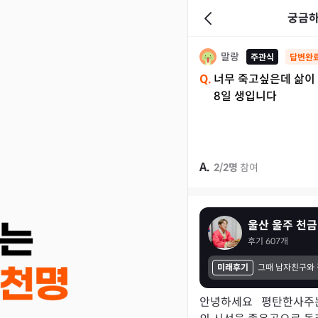
궁금하
말랑
주관식
답변완
Q.
너무 죽고싶은데 삶이 
8일 생입니다
A.
2
/
2
명
참여
울산 울주 천금
후기
607
개
미래후기
안녕하세요   평탄한사주