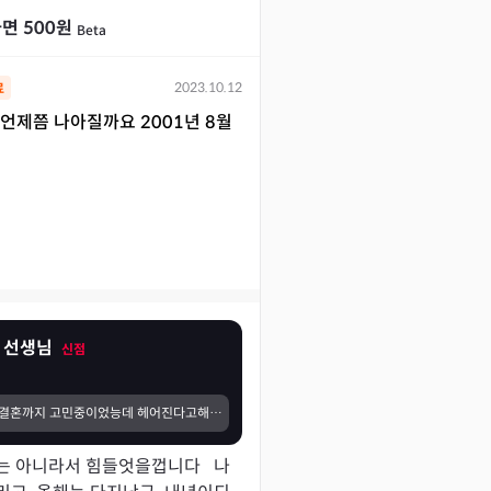
면 500원
Beta
2023.10.12
료
언제쯤 나아질까요 2001년 8월
 선생님
신점
그때 남자친구와 결혼까지 고민중이었능데 헤어진다고해서 왜일까하먄서 되게 속상했는데 결국 헤어졌습니다:) 그때는 생각이 안났는데 갑자기 기억이 나서 후기쓰러왔습니다,,,정말,,,그땐 속상했지만 저와는 안맞는 사람이 맞더라구오,,
는 아니라서 힘들엇을껍니다   나