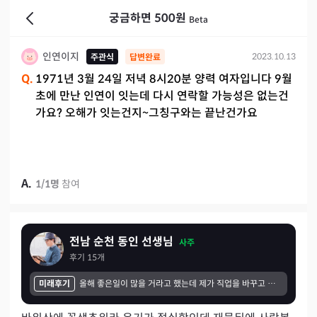
궁금하면 500원
Beta
인연이지
2023.10.13
주관식
답변완료
Q.
1971년 3월 24일 저녁 8시20분 양력 여자입니다 9월
초에 만난 인연이 잇는데 다시 연락할 가능성은 없는건
가요? 오해가 잇는건지~그칭구와는 끝난건가요
A.
1
/
1
명
참여
전남 순천 동인 선생님
사주
후기
15
개
미래후기
올해 좋은일이 많을 거라고 했는데 제가 직업을 바꾸고 싶어서 다른 직종에 지원했는데 거기에 입사하게 돼어서 일도 배울 수 있었고 저의 새로운 재능도 발견한 계기가 되었습니다. 그것 때문에 이 나이에 다른 공부를 더할 수 있는 동기부여가 된 것 같습니다. 감사합니다.^^