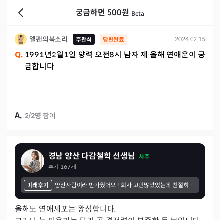
궁금하면 500원
Beta
엘팬의북소리
2024.02.15
주관식
답변완료
Q.
1991년2월1일 양력 오전8시 남자 제 올해 연애운이 궁
금합니다
A.
2
/
2
명
참여
경남 양산 다감철학 선생님
사주
후기
167
개
미래후기
양산사람이라 반가웠어요 ! 회사 고민많았었는데 친절히 잘들어주시고 이후 운세 이야기해주신거 도움되었습니다. 전반적인 미래운세 잘 맞는 것들이 있었고 지나와서 보니 소름돋는 부분도 있었네요 친절한상담 감사합니다! 다음에도 뵙고싶네요
올해도 연애세포는 왕성합니다.
