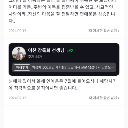
그러나 늘 마음과는 달리 골 결정력이 부족한 듯 보입니다.

어디를 가든..주변의 이목을 집중받을 수 있고..사교적인 
사람이라..자신의 마음을 잘 전달하면 연애운은 상승입니
다..
2024.02.15
더 자세한 답변 받기
>
이천 장록희 선생님
사주
후기
44
개
미래후기
처음에 500코인 게시판? 그곳에서 질문 남겼다가 답변으로 알게되었던 선생님 이십니다 사주적 설명을 잘 풀어주셨고 궁금한 부분에서도 쉽게 설명해주셨습니다 미래공수는 아직 기간이 좀 남아 확인은 못하였지만 큰 운의 흐름을 알려주셔서 기다리고있습니다
님에게 있어서 올해 연애운은 7월에 들어오시니 해당시기
에 적극적으로 움직이시면 좋습니다.
2024.02.15
더 자세한 답변 받기
>