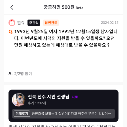
궁금하면 500원
Beta
쪈쥬
2024.02.15
주관식
답변완료
Q.
1993년 9월25일 여자 1992년 12월15일생 남자입니
다. 이번년도에 시댁의 지원을 받을 수 있을까요? 오천
만원 예상하고 있는데 예상대로 받을 수 있을까요 ?
A.
2
/
2
명
참여
전북 전주 샤인 선생님
타로
후기
1932
개
미래후기
금전흐름 보았는데 잘넘어간다고 해주신 부분이 맞았어요 한고비가 있었는데 신기하게도 그 고비가 타이밍 맞게 채워지고 해서 무탈하게 넘어갔어요 이번에 여름 운도 잘 맞을듯 해요🥰🥰🥰 늘 친절하시고 올때마다 잘 설멍해주세요 월별흐름도 잘보십니다