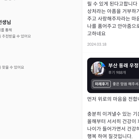
릴 수 있게 된다고합니다

상처라는 아픔을 거부하기
주고 사랑해주자라는 마
나를 품어주고 안아줌으
고하네요
2024.03.18
부산 동래 우정
후기
988
개
미래후기
먼저 위로의 마음을 전합니
충분히 이겨낼수 있는 기운
올해부터 서서히 건강이 
나이가 들어가면서 건강하
행복 하여 질것입니다.
