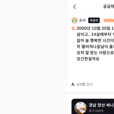
궁금하
윰찌
주관식
답변완
Q.
2000년 10월 20일 
살이고.. 14살때부터
살아 늘 행복한 시간이
히 떨어져나갈날이 올
상처 잘 받는 사람으로
있긴한걸까요
A.
5
/
5
명
참여
경남 양산 써니
후기
550
개