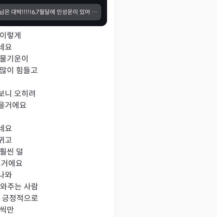
Wow !!!!이 선생님은 대박!!!!!6,7월달에 인성운이 있어 제가 시험에 합격하는 운이 있다고는.했는데 그래서 말이지만 필기한번 만에 합격 굿!!!맞았어요. 그리고 제가 9월달에 10월달 시험에 떨어지면 특강을 받아 다시.시험 재도전 한다고 했는데 그것도 너무 잘 맞추셨어요....우와 내가 이렇게 될거라고 생각도 못 했거든요
이렇게

네요

물기운이

많이 힘들고

보니 오히려

을거에요

네요

고 

훨씬 덜

거에요

와 

와주는 사람

 긍정적으로

만 
