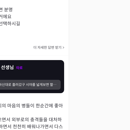
 분명

거에요

선택하시길

더 자세한 답변 받기
>
 선생님
타로
선생님께서 말씀하신대로 흘러갔구 시야를 넓게보면 할수 있다해서 한번 넓게 봤는데 정말 됐어요!!!! 선생님과 저는 기운이 잘 맞는거 같아요!! 항상 감사해요!!!500원질문에 답글 주실때마다 항성 선생님 말씀이 맞아서 연락드렸어요!
의 마음의 병들이 한순간에 좋아
으면서 외부로의 충격들을 대처하
하면서 천천히 배워나가면서 다스