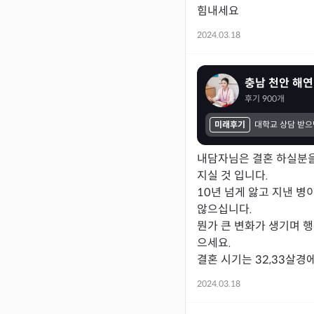
힘내세요 
2024.03.18
충남 천안 해연
후기
900
개
미래후기
내담자님은 결혼 하실분을
지실 것 입니다.

10년 넘게 앓고 지낸 병
않으십니다.

뭔가 큰 변화가 생기며 
으세요.

결혼 시기는 32,33살경
2024.03.18