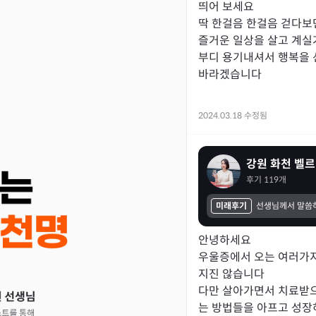
띄어 보세요

딱 한걸음 한걸음 걷다보면
즐거운 일상을 살고 계실
부디 용기내셔서 행복을 
바라겠습니다

2024.03.18 수정됨
강원 화천 벨르
후기
119
개
미래후기
안녕하세요

우울증에서 오는 여러가지
지진 않습니다

다만 살아가면서 치료받
는 방법들을 아프고 성장