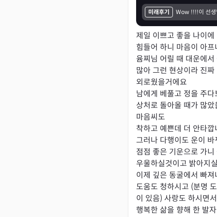
미래후기
제일 이쁘고 좋을 나이에 
힘들어 하니 마음이 아프
윰찌님 어릴 때 대운에서 
많아 그런 현상이라 진짜 
외로웠을거에요

남에게 베풀고 정을 주다
상처로 돌아올 때가 많았
마음씨도

착하고 예쁜데 더 안타깝
그러나 다행이도 운이 바뀌
점점 좋은 기운으로 가니 
우울하실것이고 밝아지실
이제 깊은 동굴에서 빠져나
도움도 청하시고 (분명 도
이 있음) 사랑도 하시면서
행복한 삶을 향해 한 발자씩