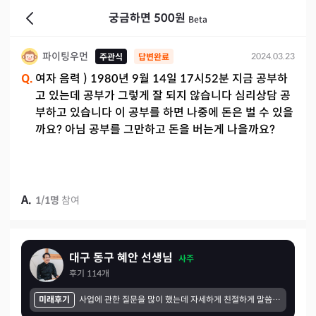
궁금하면 500원
Beta
파이팅우먼
2024.03.23
주관식
답변완료
Q.
여자 음력 ) 1980년 9월 14일 17시52분 지금 공부하
고 있는데 공부가 그렇게 잘 되지 않습니다 심리상담 공
부하고 있습니다 이 공부를 하면 나중에 돈은 벌 수 있을
까요? 아님 공부를 그만하고 돈을 버는게 나을까요?
A.
1
/
1
명
참여
대구 동구 혜안 선생님
사주
후기
114
개
미래후기
사업에 관한 질문을 많이 했는데 자세하게 친절하게 말씀해 주셨고 만족합니다. 주로 계야건이나 상대방 업체가 어떤 상대인지 직원채용시 그 사람은 어떤사람인지 채용해도 될지를 많이 상담 했는데 잘 맞았어요.. 감사합니다~~~~~~~~