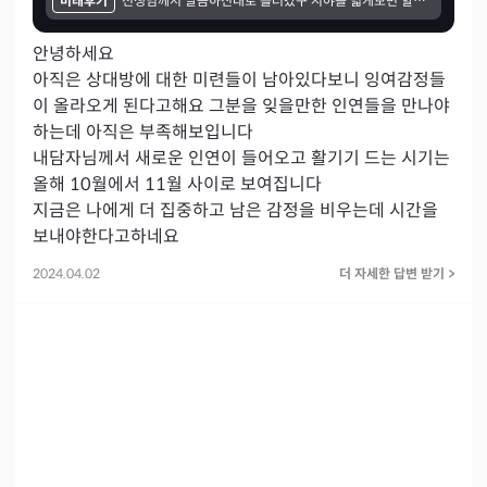
미래후기
선생님께서 말씀하신대로 흘러갔구 시야를 넓게보면 할수 있다해서 한번 넓게 봤는데 정말 됐어요!!!! 선생님과 저는 기운이 잘 맞는거 같아요!! 항상 감사해요!!!500원질문에 답글 주실때마다 항성 선생님 말씀이 맞아서 연락드렸어요!
안녕하세요

아직은 상대방에 대한 미련들이 남아있다보니 잉여감정들
이 올라오게 된다고해요 그분을 잊을만한 인연들을 만나야
하는데 아직은 부족해보입니다

내담자님께서 새로운 인연이 들어오고 활기기 드는 시기는 
올해 10월에서 11월 사이로 보여집니다

지금은 나에게 더 집중하고 남은 감정을 비우는데 시간을 
보내야한다고하네요
2024.04.02
더 자세한 답변 받기
>