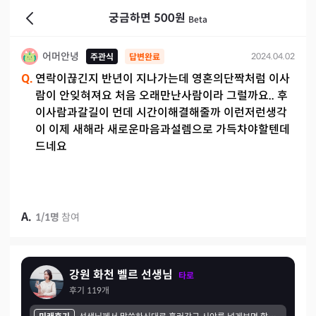
궁금하면 500원
Beta
어머안녕
2024.04.02
주관식
답변완료
Q.
연락이끊긴지 반년이 지나가는데 영혼의단짝처럼 이사
람이 안잊혀져요 처음 오래만난사람이라 그럴까요.. 후
이사람과갈길이 먼데 시간이해결해줄까 이런저런생각
이 이제 새해라 새로운마음과설렘으로 가득차야할텐데
드네요
A.
1
/
1
명
참여
강원 화천 벨르 선생님
타로
후기
119
개