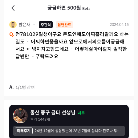
궁금하면 500원
Beta
밝은새 ᆢ
2024.04.15
주관식
답변완료
Q.
전781029일생이구요 돈도연애도어찌흘러갈께요 하는
일도 ᆢ어찌하면좋을까요 앞므로에저의흐름이궁금해
서요 ㅠ 넘지치고힘드네요 ᆢ어떻게살아야할지 솔직한
답변만 ᆢ푸탁드려요
A.
1
/
1
명
참여
울산 중구 금타 선생님
사주
후기
1443
개
미래후기
24년 12월에 상담했는데 26년 7월에 씁니다 진로나 투자 이런거 다 맞추셨구요 다음기회에 또 질문 해볼 예정입니다! 처음 상담했을 때는 다소 의아한 부분도 있었지만 미래에서 과거 상담을 돌이켜보니 다 맞는 말씀해주셨네요 감사합니다