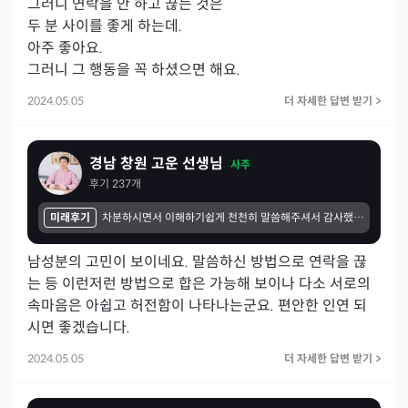
그러니 연락을 안 하고 끊는 것은 

두 분 사이를 좋게 하는데.

아주 좋아요.

그러니 그 행동을 꼭 하셨으면 해요.
2024.05.05
더 자세한 답변 받기
>
경남 창원 고운 선생님
사주
후기
237
개
미래후기
차분하시면서 이해하기쉽게 천천히 말씀해주셔서 감사했습니다.생각해보면 기회라든지 있었을텐데 놓치지않았나싶네요 힘든순간 많을거라고 하셨는데 제 멘탈이중요했던거같습니다.답답한마음 터놓을수있어서 한결가벼웠던 기억이납니다.감사합니다
남성분의 고민이 보이네요. 말씀하신 방법으로 연락을 끊
는 등 이런저런 방법으로 합은 가능해 보이나 다소 서로의 
속마음은 아쉽고 허전함이 나타나는군요. 편안한 인연 되
시면 좋겠습니다. 
2024.05.05
더 자세한 답변 받기
>