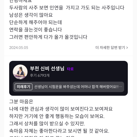
안녕하세요 

두사람의 사주 보면 인연을  가지고 가도 되는 사주입니다

남성은 생각이 많아요

단순하게 해주어야 되는데 

연락을 끊는것이 좋습니다 

그러면 편안하게 다가 올가 올것입니다
2024.05.05
더 자세한 답변 받기
>
부천 신비 선생님
타로
후기
6793
개
미래후기
선생님이 시험운을 봐주셨는데 어머나 합격 해버렸어요!!! 감사합니다 덕분에 맘 편하게 시험보고 합격까지 받았어요! 노력이 필요하다해서 엄청 노력한것도 있지만 선생님 말씀을 듣고 더욱더 노력한데에도 성과가 있었던것 겉아요 간사합니다!
그분 마음은 

나에 대한 관심과 생각이 많이 보여진다고.보여져요

하지만 거기에 안 좋게 행동하는 모습이 보여요.

그래서 상처를 많이 받으실 수 있지만.

속마음 자체는 좋아한다라고 보시면 될 것 같아요.
