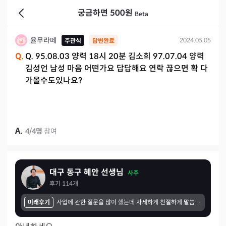
궁금하면 500원
Beta
율무라떼
2024.05.05
주관식
답변완료
Q.
Q. 95.08.03 양력 18시 20분 김소희 97.07.04 양력
김성언 남성 마음 어떤가요 답답해요 연락 끊으면 확 다
가올수도있나요?
A.
4
/
4
명
참여
대구 동구 혜안 선생님
사주
후기
114
개
미래후기
사업에 관한 질문을 많이 했는데 자세하게 친절하게 말씀해 주셨고 만족합니다. 주로 계야건이나 상대방 업체가 어떤 상대인지 직원채용시 그 사람은 어떤사람인지 채용해도 될지를 많이 상담 했는데 잘 맞았어요.. 감사합니다~~~~~~~~