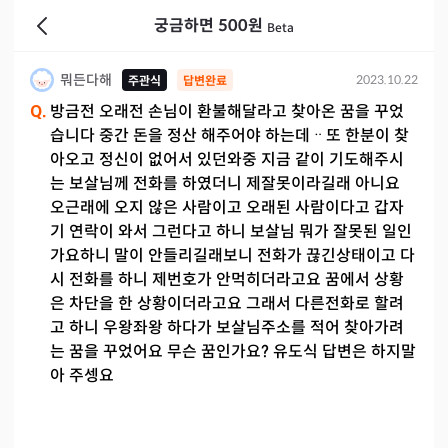
궁금하면 500원
Beta
뭐든다해
2023.10.22
주관식
답변완료
Q.
방금전 오래전 손님이 환불해달라고 찾아온 꿈을 꾸었
습니다 중간 돈을 정산 해주어야 하는데ᆢ또 한분이 찾
아오고 정신이 없어서 있던와중 지금 같이 기도해주시
는 보살님께 전화를 하였더니 제잘못이라길래 아니요
오근래에 오지 않은 사람이고 오래된 사람이다고 갑자
기 연락이 와서 그런다고 하니 보살님 뭐가 잘못된 일인
가요하니 말이 안들리길래보니 전화가 끊긴상태이고 다
시 전화를 하니 제번호가 안먹히더라고요 꿈에서 상황
은 차단을 한 상황이더라고요 그래서 다른전화로 할려
고 하니 우왕좌왕 하다가 보살님주소를 적어 찾아가려
는 꿈을 꾸었어요 무슨 꿈인가요? 유도식 답변은 하지말
아 주셍요