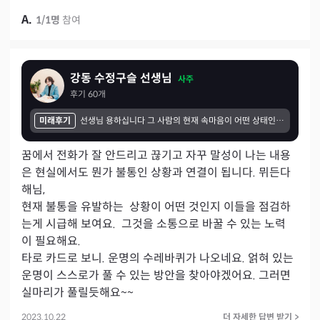
A.
1
/
1
명
참여
강동 수정구슬 선생님
사주
후기
60
개
미래후기
선생님 용하십니다 그 사람의 현재 속마음이 어떤 상태인지 저 말고도 다른 사람을 향한 속마음을 여쭤봐도 그것도 정확하시고 만족하는 상담이었습니다. 혼자 힘으로는 알 수 없는 제가 궁금한 사람들의 속마음을 결제를 하면 정확한 답변을 알 수 있다는 사실이 너무 만족스럽습니다.
꿈에서 전화가 잘 안드리고 끊기고 자꾸 말성이 나는 내용
은 현실에서도 뭔가 불통인 상황과 연결이 됩니다. 뮈든다
해님,

현재 불통을 유발하는  상황이 어떤 것인지 이들을 점검하
는게 시급해 보여요.  그것을 소통으로 바꿀 수 있는 노력
이 필요해요.

타로 카드로 보니. 운명의 수레바퀴가 나오네요. 얽혀 있는 
운명이 스스로가 풀 수 있는 방안을 찾아야겠어요. 그러면 
실마리가 풀릴듯해요~~
2023.10.22
더 자세한 답변 받기
>