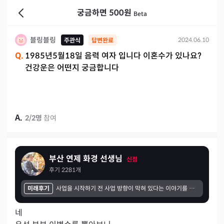
궁금하면 500원
Beta
블링블링
2024.06.10
주관식
답변완료
Q.
1985년5월18일 음력 여자 입니다 이혼수가 있나요?
건강운은 어떤지 궁금합니다
A.
2
/
2
명
참여
부산 연제 화경 선생님
신점
후기
2281
개
미래후기
사업을 시작하기 전 사업 방향이 막혀 있다는 이야기를 듣고 계속 마음에 걸렸습니다. 그래서 형편이 넉넉하지 않았지만 없는 돈을 아껴가며 사업이 잘되기를 바라는 마음으로 여러 방향에서 기도를 부탁드렸습니다. 시간이 지나면서 신기하게도 조금씩 변화가 생기기 시작했습니다. 생각보다 먼 지역에서도 찾아와 주시는 분들이 생겼고, 소개를 통해 문의도 꾸준히 이어졌습니다. 아직 더 성장해야 할 부분은 많지만 예전처럼 막막하기보다는 길이 하나씩 열리고 있다는 느낌을 받고 있습니다. 덕분에 마음도 한결 편안해졌고, 앞으로도 초심을 잃지 않고 성실하게 운영해 더 많은 분들에게 좋은 교육을 전할 수 있도록 노력하겠습니다.
네
