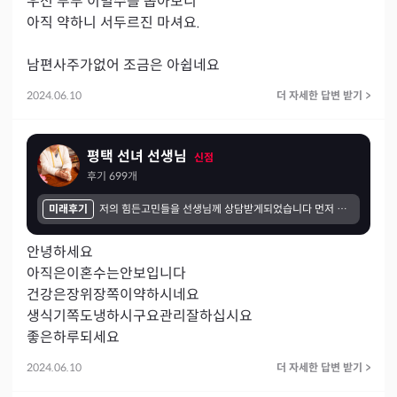
우선 부부 이별수를 뽑아보니 

아직 약하니 서두르진 마셔요.

2024.06.10
더 자세한 답변 받기
>
평택 선녀 선생님
신점
후기
699
개
미래후기
저의 힘든고민들을 선생님께 상담받게되었습니다 먼저 선생님께서 제마음을 다읽으신거처럼 편안하고 따뜻하게 말씀해주셔서 좋았고 신기하고 시간이 뜻깊건 느껴졌던것같습니다 혼자고민했던 제일들을 선생님께서 방향을 제시해주시니까 마음이 편안해지고 해결책을찾은것같아서 너무좋았습니다
안녕하세요

아직은이혼수는안보입니다

건강은장위장쪽이약하시네요

생식기쪽도냉하시구요관리잘하십시요

좋은하루되세요
2024.06.10
더 자세한 답변 받기
>