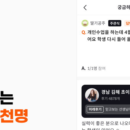
궁금하
딸기공주
주관식
답
Q.
개인수업을 하는데 4
어요 학생 다시 들어 
A.
1
/
1
명
참여
경남 김해 초
후기
4878
개
미래후기
실력이 좋은 분으로 나오