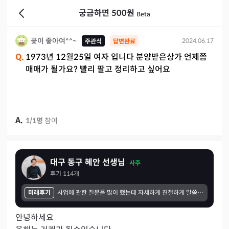
궁금하면 500원
Beta
꽃이 좋아여^^~
2024.06.17
주관식
답변완료
Q.
1973년 12월25일 여자 입니다 분양받은상가 언제쯤
매매가 될가요? 빨리 팔고 정리하고 싶어요
A.
1
/
1
명
참여
대구 동구 혜안 선생님
사주
후기
114
개
미래후기
사업에 관한 질문을 많이 했는데 자세하게 친절하게 말씀해 주셨고 만족합니다. 주로 계야건이나 상대방 업체가 어떤 상대인지 직원채용시 그 사람은 어떤사람인지 채용해도 될지를 많이 상담 했는데 잘 맞았어요.. 감사합니다~~~~~~~~
안녕하세요 
