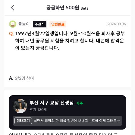
궁금하면 500원
Beta
물놀이
2024.08.06
주관식
답변완료
Q.
1997년4월22일생입니다. 9월~10월쯔음 퇴사후 공부
하여 내년 공무원 시험을 치려고 합니다. 내년에 합격운
이 있는지 궁금합니다.
A.
3
/
3
명
참여
부산 서구 교담 선생님
사주
후기
130
개
미래후기
살면서 최악의 한 해를 작년에 보내고... 후하 이제 그래도 다시 새롭게 무언가를 시작하고자 노력중입니댜 힘든시기에 그래도 좋은말씀,예쁜말씀 해주셔서 감사합니다 팩트폭행했으면 진짜더힘들어서 좌절했을텐데 위로와 응원받고 작년한해견뎠어요