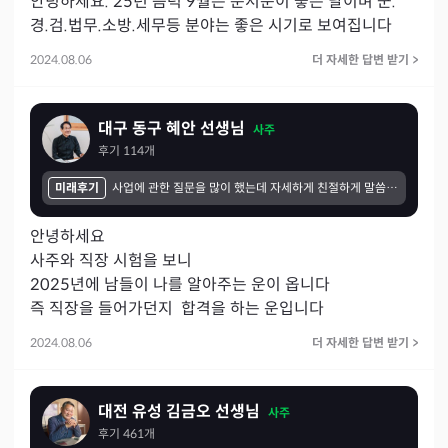
안녕하세요. 25년 음력 9월은 문서운이 좋은 달이며 군.
경.검.법무.소방.세무등 분야는 좋은 시기로 보여집니다
2024.08.06
더 자세한 답변 받기
>
대구 동구 혜안 선생님
사주
후기
114
개
미래후기
사업에 관한 질문을 많이 했는데 자세하게 친절하게 말씀해 주셨고 만족합니다. 주로 계야건이나 상대방 업체가 어떤 상대인지 직원채용시 그 사람은 어떤사람인지 채용해도 될지를 많이 상담 했는데 잘 맞았어요.. 감사합니다~~~~~~~~
안녕하세요 

사주와 직장 시험을 보니

2025년에 남들이 나를 알아주는 운이 옵니다

즉 직장을 들어가던지  합격을 하는 운입니다
2024.08.06
더 자세한 답변 받기
>
대전 유성 김금오 선생님
사주
후기
461
개