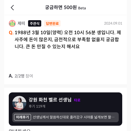
궁금하면 500원
Beta
제띠
2024.09.01
주관식
답변완료
Q.
1988년 3월 10일(양력) 오전 10시 56분 생입니다. 제
사주에 돈이 많은지, 금전적으로 부족함 없을지 궁금합
니다. 큰 돈 만질 수 있는지 해서요
A.
2
/
2
명
참여
강원 화천 벨르 선생님
타로
후기
119
개
미래후기
선생님께서 말씀하신대로 흘러갔구 시야를 넓게보면 할수 있다해서 한번 넓게 봤는데 정말 됐어요!!!! 선생님과 저는 기운이 잘 맞는거 같아요!! 항상 감사해요!!!500원질문에 답글 주실때마다 항성 선생님 말씀이 맞아서 연락드렸어요!